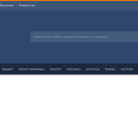
filiazione
Pubblicità
BASKET
SPORT INVERNALI
NUOTO
CICLISMO
ATLETICA
TENNIS
MOTORI