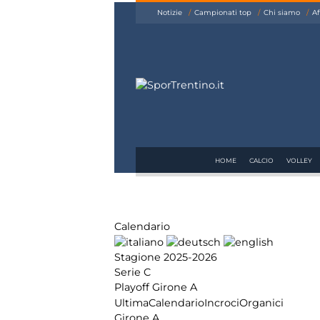
siamo
Notizie
Campionati top
Chi siamo
Af
Affiliazione
Pubblicità
HOME
CALCIO
VOLLEY
Calendario
Stagione 2025-2026
Serie C
Playoff Girone A
Ultima
Calendario
Incroci
Organici
Girone A