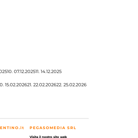
2025
10.
07.12.2025
11.
14.12.2025
0.
15.02.2026
21.
22.02.2026
22.
25.02.2026
ENTINO.it
PEGASOMEDIA SRL
Visita il nostro sito web