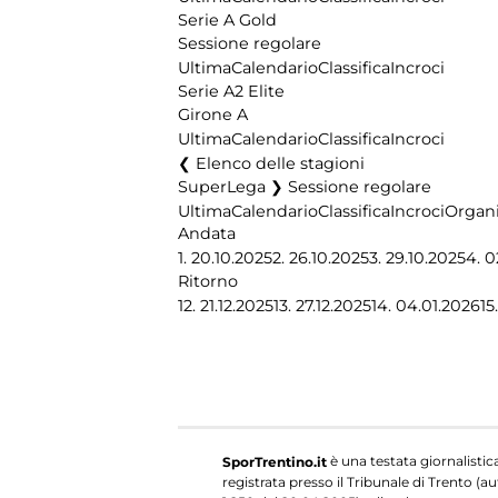
Serie A Gold
Sessione regolare
Ultima
Calendario
Classifica
Incroci
Serie A2 Elite
Girone A
Ultima
Calendario
Classifica
Incroci
Elenco delle stagioni
SuperLega ❯ Sessione regolare
Ultima
Calendario
Classifica
Incroci
Organi
Andata
1.
20.10.2025
2.
26.10.2025
3.
29.10.2025
4.
0
Ritorno
12.
21.12.2025
13.
27.12.2025
14.
04.01.2026
15.
è una testata giornalistic
SporTrentino.it
registrata presso il Tribunale di Trento (aut