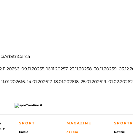
ci
Arbitri
Cerca
2.11.2025
6.
09.11.2025
5.
16.11.2025
7.
23.11.2025
8.
30.11.2025
9.
03.12.
11.01.2026
16.
14.01.2026
17.
18.01.2026
18.
25.01.2026
19.
01.02.2026
2
a
SPORT
MAGAZINE
SPORTR
. n.
Calcio
Notizie