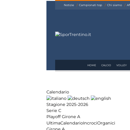
siamo
Notizie
Campionati top
Chi siamo
Af
Affiliazione
Pubblicità
HOME
CALCIO
VOLLEY
Calendario
Stagione 2025-2026
Serie C
Playoff Girone A
Ultima
Calendario
Incroci
Organici
Girone A