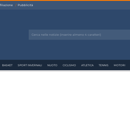
filiazione
Pubblicità
BASKET
SPORT INVERNALI
NUOTO
CICLISMO
ATLETICA
TENNIS
MOTORI