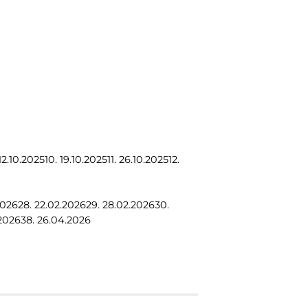
12.10.2025
10.
19.10.2025
11.
26.10.2025
12.
2026
28.
22.02.2026
29.
28.02.2026
30.
2026
38.
26.04.2026