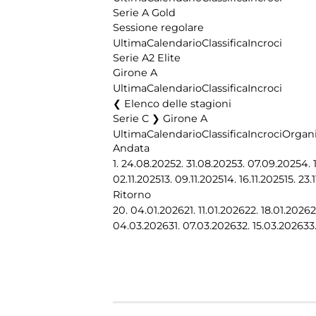
Serie A Gold
Sessione regolare
Ultima
Calendario
Classifica
Incroci
Serie A2 Elite
Girone A
Ultima
Calendario
Classifica
Incroci
Elenco delle stagioni
Serie C ❯ Girone A
Ultima
Calendario
Classifica
Incroci
Organi
Andata
1.
24.08.2025
2.
31.08.2025
3.
07.09.2025
4.
02.11.2025
13.
09.11.2025
14.
16.11.2025
15.
23.
Ritorno
20.
04.01.2026
21.
11.01.2026
22.
18.01.2026
2
04.03.2026
31.
07.03.2026
32.
15.03.2026
33