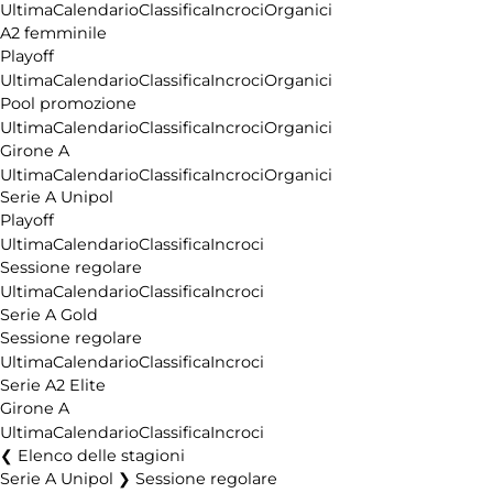
Ultima
Calendario
Classifica
Incroci
Organici
A2 femminile
Playoff
Ultima
Calendario
Classifica
Incroci
Organici
Pool promozione
Ultima
Calendario
Classifica
Incroci
Organici
Girone A
Ultima
Calendario
Classifica
Incroci
Organici
Serie A Unipol
Playoff
Ultima
Calendario
Classifica
Incroci
Sessione regolare
Ultima
Calendario
Classifica
Incroci
Serie A Gold
Sessione regolare
Ultima
Calendario
Classifica
Incroci
Serie A2 Elite
Girone A
Ultima
Calendario
Classifica
Incroci
Elenco delle stagioni
Serie A Unipol ❯ Sessione regolare