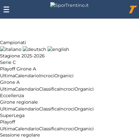
Chi
siamo
Affiliazione
Pubblicità
Campionati
Stagione 2025-2026
Serie C
Playoff Girone A
Ultima
Calendario
Incroci
Organici
Girone A
Ultima
Calendario
Classifica
Incroci
Organici
Eccellenza
Girone regionale
Ultima
Calendario
Classifica
Incroci
Organici
SuperLega
Playoff
Ultima
Calendario
Classifica
Incroci
Organici
Sessione regolare