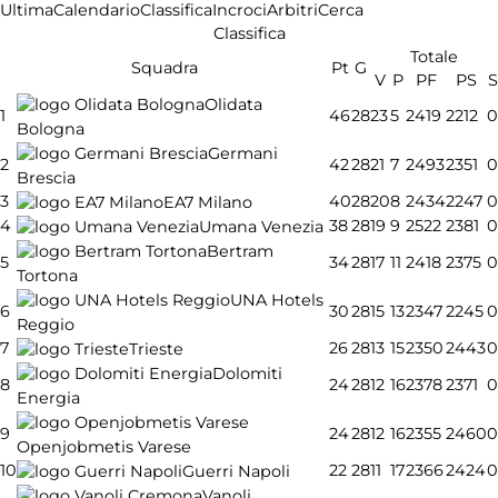
Ultima
Calendario
Classifica
Incroci
Arbitri
Cerca
Classifica
Totale
Squadra
Pt
G
V
P
PF
PS
S
Olidata
1
46
28
23
5
2419
2212
0
Bologna
Germani
2
42
28
21
7
2493
2351
0
Brescia
3
40
28
20
8
2434
2247
0
EA7 Milano
4
38
28
19
9
2522
2381
0
Umana Venezia
Bertram
5
34
28
17
11
2418
2375
0
Tortona
UNA Hotels
6
30
28
15
13
2347
2245
0
Reggio
7
26
28
13
15
2350
2443
0
Trieste
Dolomiti
8
24
28
12
16
2378
2371
0
Energia
9
24
28
12
16
2355
2460
0
Openjobmetis Varese
10
22
28
11
17
2366
2424
0
Guerri Napoli
Vanoli