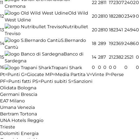
11
22
28
11
17
2307
2402
0
Cremona
Old Wild
12
20
28
10
18
2280
2349
0
West Udine
Nutribullet
13
20
28
10
18
2341
2494
0
Treviso
S.Bernardo
14
18
28
9
19
2369
2486
0
Cantù
Banco di
15
14
28
7
21
2382
2521
0
Sardegna
16
0
0
0
0
0
0
0
Trapani Shark
Pt=Punti
G=Giocate
MP=Media Partita
V=Vinte
P=Perse
PF=Punti fatti
PS=Punti subiti
S=Sanzioni
Olidata Bologna
Germani Brescia
EA7 Milano
Umana Venezia
Bertram Tortona
UNA Hotels Reggio
Trieste
Dolomiti Energia