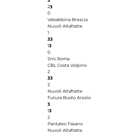
3
2
3
0
Valsabbina Brescia
Nuvolì Altafratte
1
3
3
1
3
0
Smi Roma
CBL Costa Volpino
2
3
3
2
Nuvolì Altafratte
Futura Busto Arsizio
3
1
3
2
Pantaleo Fasano
Nuvolì Altafratte