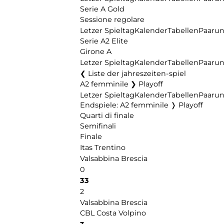
Serie A Gold
Sessione regolare
Letzer Spieltag
Kalender
Tabellen
Paaru
Serie A2 Elite
Girone A
Letzer Spieltag
Kalender
Tabellen
Paaru
Liste der jahreszeiten-spiel
A2 femminile ❯ Playoff
Letzer Spieltag
Kalender
Tabellen
Paaru
Endspiele: A2 femminile ❭ Playoff
Quarti di finale
Semifinali
Finale
Itas Trentino
Valsabbina Brescia
0
3
3
2
Valsabbina Brescia
CBL Costa Volpino