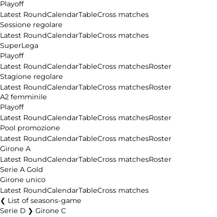
Playoff
Latest Round
Calendar
Table
Cross matches
Sessione regolare
Latest Round
Calendar
Table
Cross matches
SuperLega
Playoff
Latest Round
Calendar
Table
Cross matches
Roster
Stagione regolare
Latest Round
Calendar
Table
Cross matches
Roster
A2 femminile
Playoff
Latest Round
Calendar
Table
Cross matches
Roster
Pool promozione
Latest Round
Calendar
Table
Cross matches
Roster
Girone A
Latest Round
Calendar
Table
Cross matches
Roster
Serie A Gold
Girone unico
Latest Round
Calendar
Table
Cross matches
List of seasons-game
Serie D ❯ Girone C