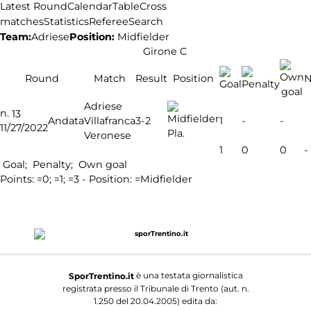
Latest Round
Calendar
Table
Cross
matches
Statistics
Referee
Search
Team:
Adriese
Position:
Midfielder
Girone C
Round
Match
Result
Position
N
Adriese
n.
13
3-2
Andata
Villafranca
1
-
-
11/27/2022
Pla.
Veronese
1
0
0
-
Goal;
Penalty;
Own goal
Points:
=0;
=1;
=3 - Position:
=Midfielder
è una testata giornalistica
SporTrentino.it
registrata presso il Tribunale di Trento (aut. n.
1.250 del 20.04.2005) edita da: