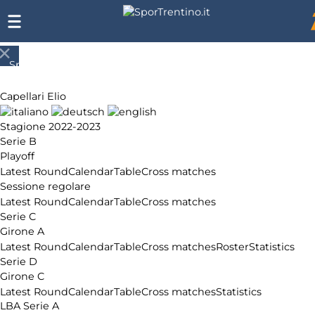
SporTrentino.it
Chi
siamo
Capellari Elio
Affiliazione
Pubblicità
Stagione 2022-2023
Serie B
Playoff
Latest Round
Calendar
Table
Cross matches
Sessione regolare
Latest Round
Calendar
Table
Cross matches
Serie C
Girone A
Latest Round
Calendar
Table
Cross matches
Roster
Statistics
Serie D
Girone C
Latest Round
Calendar
Table
Cross matches
Statistics
LBA Serie A