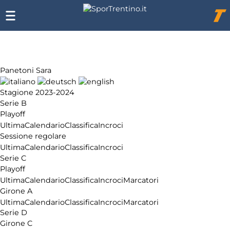
Chi
siamo
Affiliazione
Pubblicità
Panetoni Sara
Stagione 2023-2024
Serie B
Playoff
Ultima
Calendario
Classifica
Incroci
Sessione regolare
Ultima
Calendario
Classifica
Incroci
Serie C
Playoff
Ultima
Calendario
Classifica
Incroci
Marcatori
Girone A
Ultima
Calendario
Classifica
Incroci
Marcatori
Serie D
Girone C