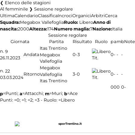
Elenco delle stagioni
A1 femminile ❯ Sessione regolare
Ultima
Calendario
Classifica
Incroci
Organici
Arbitri
Cerca
Squadra:
Ruolo:
Libero
Anno di
Megabox Vallefoglia
nascita:
2000
Altezza:
174
Numero maglia:
7
Nazione:
Italia
Sessione regolare
Giornata
Partita
Risultato
Ruolo
p
a
m
b
Note
Itas Trentino
n.
9
0-3
Andata
0
-
-
-
Megabox
26.11.2023
Tit.
Vallefoglia
Megabox
n.
22
3-0
Ritorno
0
-
-
-
Vallefoglia
03.03.2024
Tit.
Itas Trentino
0
0
0
0
-
=Punti;
=Attacchi;
=Muri;
=Ace
p
a
m
b
Punti:
=0;
=1;
=2;
=3 - Ruolo:
=Libero