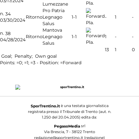
03/17/2024
Pla.
Lumezzane
Pro Patria
n.
34
1-1
Ritorno
Legnago
-
1
-
03/30/2024
Pla.
Salus
Mantova
n.
38
1-1
Ritorno
Legnago
1
-
-
04/28/2024
Pla.
Salus
13
1
0
Goal;
Penalty;
Own goal
Points:
=0;
=1;
=3 - Position:
=Forward
è una testata giornalistica
SporTrentino.it
registrata presso il Tribunale di Trento (aut. n.
1.250 del 20.04.2005) edita da:
srl
PegasoMedia
Via Brescia, 7 - 38122 Trento
redazione@sportrentino.it (redazione)