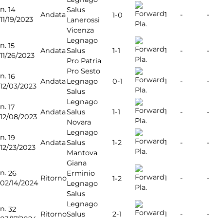
n.
14
Salus
Andata
1
-
-
1-0
11/19/2023
Lanerossi
Pla.
Vicenza
Legnago
n.
15
1-1
Andata
Salus
1
-
-
11/26/2023
Pla.
Pro Patria
Pro Sesto
n.
16
0-1
Andata
Legnago
1
-
-
12/03/2023
Pla.
Salus
Legnago
n.
17
1-1
Andata
Salus
1
-
-
12/08/2023
Pla.
Novara
Legnago
n.
19
1-2
Andata
Salus
1
-
-
12/23/2023
Pla.
Mantova
Giana
n.
26
Erminio
Ritorno
1
-
-
1-2
02/14/2024
Legnago
Pla.
Salus
Legnago
n.
32
2-1
Ritorno
Salus
1
-
-