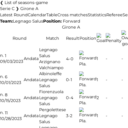
List of seasons-game
Serie C ❯ Girone A
Latest Round
Calendar
Table
Cross matches
Statistics
Referee
Se
Team:
Legnago Salus
Position:
Forward
Girone A
Round
Match
Result
Position
Legnago
n.
1
Salus
Andata
1
-
-
4-0
09/03/2023
Arzignano
Pla.
Valchiampo
Albinoleffe
n.
6
0-1
Andata
Legnago
1
-
-
10/01/2023
Pla.
Salus
Fiorenzuola
n.
8
0-4
Andata
Legnago
2
-
-
10/15/2023
Pla.
Salus
Pergolettese
n.
11
3-2
Andata
Legnago
1
-
-
10/28/2023
Pla.
Salus
Legnago