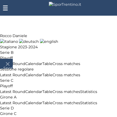
Rocco Daniele
Stagione 2023-2024
Serie B
Playoff
Latest Round
Calendar
Table
Cross matches
SporTrentino.it
Sessione regolare
Chi
Latest Round
Calendar
Table
Cross matches
siamo
Serie C
Affiliazione
Playoff
Pubblicità
Latest Round
Calendar
Table
Cross matches
Statistics
Girone A
Latest Round
Calendar
Table
Cross matches
Statistics
Serie D
Girone C