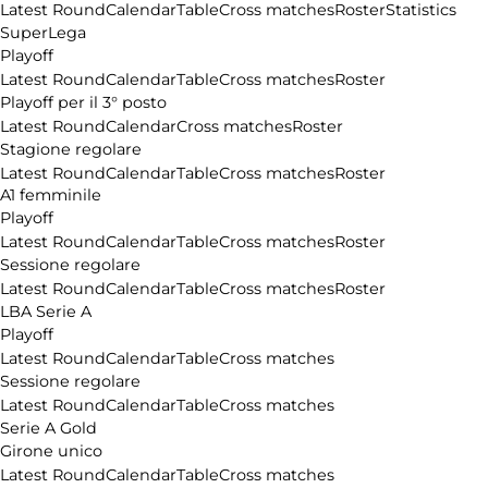
Latest Round
Calendar
Table
Cross matches
Roster
Statistics
SuperLega
Playoff
Latest Round
Calendar
Table
Cross matches
Roster
Playoff per il 3° posto
Latest Round
Calendar
Cross matches
Roster
Stagione regolare
Latest Round
Calendar
Table
Cross matches
Roster
A1 femminile
Playoff
Latest Round
Calendar
Table
Cross matches
Roster
Sessione regolare
Latest Round
Calendar
Table
Cross matches
Roster
LBA Serie A
Playoff
Latest Round
Calendar
Table
Cross matches
Sessione regolare
Latest Round
Calendar
Table
Cross matches
Serie A Gold
Girone unico
Latest Round
Calendar
Table
Cross matches