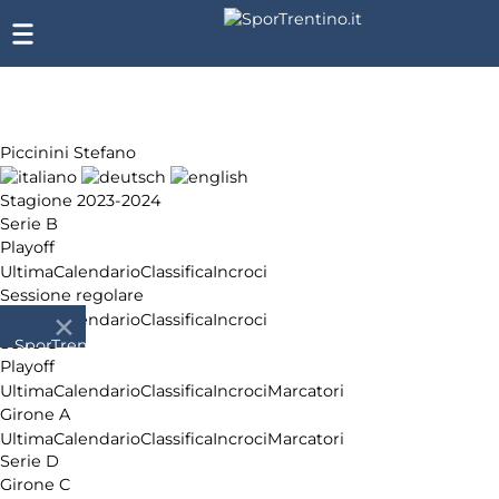
Piccinini Stefano
Stagione 2023-2024
Serie B
Playoff
Ultima
Calendario
Classifica
Incroci
Sessione regolare
Ultima
Calendario
Classifica
Incroci
Serie C
SporTrentino.it
Playoff
Chi
Ultima
Calendario
Classifica
Incroci
Marcatori
siamo
Girone A
Affiliazione
Ultima
Calendario
Classifica
Incroci
Marcatori
Pubblicità
Serie D
Girone C