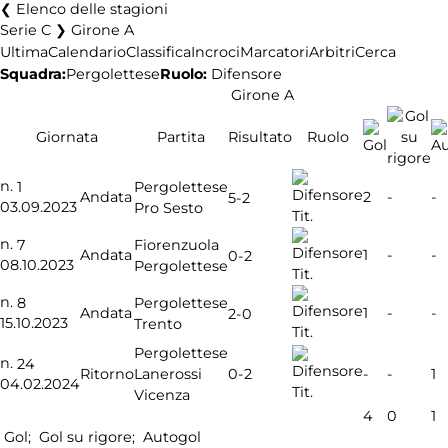
Elenco delle stagioni
Serie C ❯ Girone A
Ultima
Calendario
Classifica
Incroci
Marcatori
Arbitri
Cerca
Squadra:
Pergolettese
Ruolo:
Difensore
Girone A
Giornata
Partita
Risultato
Ruolo
n.
1
Pergolettese
Andata
2
-
-
5-2
03.09.2023
Pro Sesto
Tit.
n.
7
Fiorenzuola
Andata
1
-
-
0-2
08.10.2023
Pergolettese
Tit.
n.
8
Pergolettese
Andata
1
-
-
2-0
15.10.2023
Trento
Tit.
Pergolettese
n.
24
0-2
Ritorno
Lanerossi
-
-
1
04.02.2024
Tit.
Vicenza
4
0
1
Gol;
Gol su rigore;
Autogol