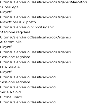
Pubblicità
Ultima
Calendario
Classifica
Incroci
Organici
Marcatori
SuperLega
Playoff
Ultima
Calendario
Classifica
Incroci
Organici
Playoff per il 3° posto
Ultima
Calendario
Incroci
Organici
Stagione regolare
Ultima
Calendario
Classifica
Incroci
Organici
A1 femminile
Playoff
Ultima
Calendario
Classifica
Incroci
Organici
Sessione regolare
Ultima
Calendario
Classifica
Incroci
Organici
LBA Serie A
Playoff
Ultima
Calendario
Classifica
Incroci
Sessione regolare
Ultima
Calendario
Classifica
Incroci
Serie A Gold
Girone unico
Ultima
Calendario
Classifica
Incroci