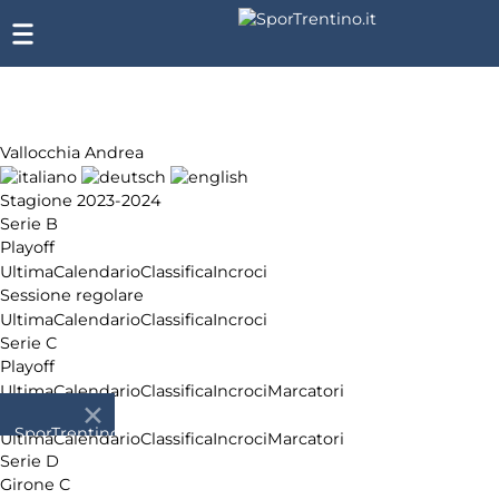
Vallocchia Andrea
Stagione 2023-2024
Serie B
Playoff
Ultima
Calendario
Classifica
Incroci
Sessione regolare
Ultima
Calendario
Classifica
Incroci
Serie C
Playoff
Ultima
Calendario
Classifica
Incroci
Marcatori
Girone A
SporTrentino.it
Ultima
Calendario
Classifica
Incroci
Marcatori
Chi siamo
Serie D
Affiliazione
Girone C