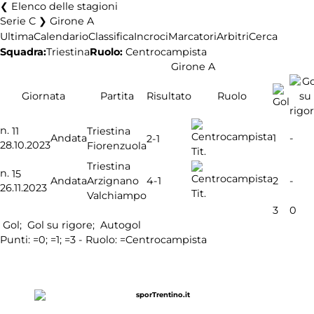
Elenco delle stagioni
Serie C ❯ Girone A
Ultima
Calendario
Classifica
Incroci
Marcatori
Arbitri
Cerca
Squadra:
Triestina
Ruolo:
Centrocampista
Girone A
Giornata
Partita
Risultato
Ruolo
n.
11
Triestina
Andata
1
-
2-1
28.10.2023
Fiorenzuola
Tit.
Triestina
n.
15
4-1
Andata
Arzignano
2
-
26.11.2023
Tit.
Valchiampo
3
0
Gol;
Gol su rigore;
Autogol
Punti:
=0;
=1;
=3 - Ruolo:
=Centrocampista