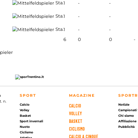
Sta.
1
-
-
Sta.
1
-
-
Sta.
1
-
-
6
0
0
-
pieler
a
SPORT
MAGAZINE
SPORTR
. n.
Calcio
Notizie
CALCIO
Volley
Campionati 
VOLLEY
Basket
Chi siamo
BASKET
Sport invernali
Affiliazione
Nuoto
Pubblicità
CICLISMO
Ciclismo
CALCIO A CINQUE
Atletica