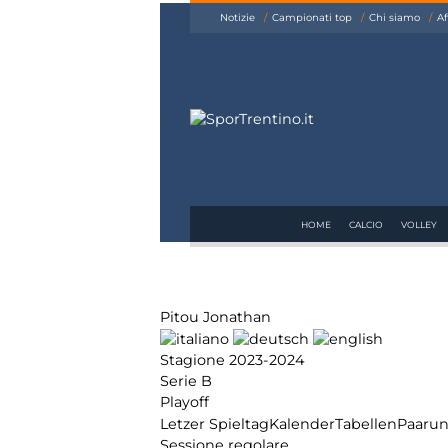
siamo
Notizie
Campionati top
Chi siamo
Af
Affiliazione
Pubblicità
HOME
CALCIO
VOLLEY
Pitou Jonathan
Stagione 2023-2024
Serie B
Playoff
Letzer Spieltag
Kalender
Tabellen
Paaru
Sessione regolare