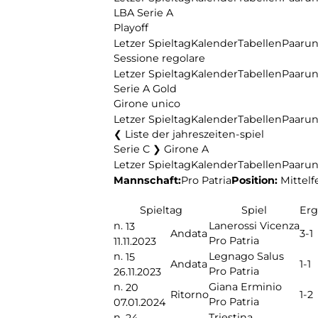
LBA Serie A
Playoff
Letzer Spieltag
Kalender
Tabellen
Paaru
Sessione regolare
Letzer Spieltag
Kalender
Tabellen
Paaru
Serie A Gold
Girone unico
Letzer Spieltag
Kalender
Tabellen
Paaru
Liste der jahreszeiten-spiel
Serie C ❯ Girone A
Letzer Spieltag
Kalender
Tabellen
Paaru
Mannschaft:
Pro Patria
Position:
Mittelf
Spieltag
Spiel
Erg
n.
Lanerossi Vicenza
13
3-1
Andata
Pro Patria
11.11.2023
n.
Legnago Salus
15
1-1
Andata
Pro Patria
26.11.2023
n.
Giana Erminio
20
1-2
Ritorno
Pro Patria
07.01.2024
n.
Triestina
24