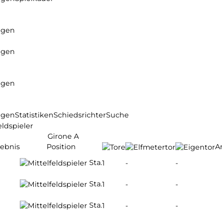
ngen
ngen
ngen
ngen
Statistiken
Schiedsrichter
Suche
eldspieler
Girone A
ebnis
Position
A
Sta.
1
-
-
Sta.
1
-
-
Sta.
1
-
-