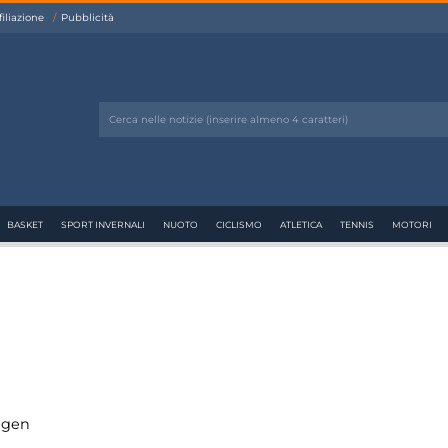
filiazione
Pubblicità
BASKET
SPORT INVERNALI
NUOTO
CICLISMO
ATLETICA
TENNIS
MOTORI
ngen