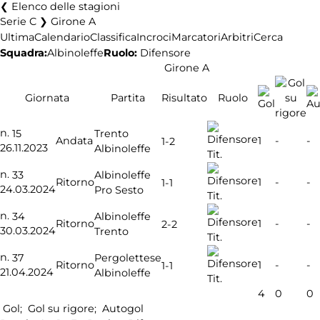
Elenco delle stagioni
Serie C ❯ Girone A
Ultima
Calendario
Classifica
Incroci
Marcatori
Arbitri
Cerca
Squadra:
Albinoleffe
Ruolo:
Difensore
Girone A
Giornata
Partita
Risultato
Ruolo
n.
15
Trento
Andata
1
-
-
1-2
26.11.2023
Albinoleffe
Tit.
n.
33
Albinoleffe
Ritorno
1
-
-
1-1
24.03.2024
Pro Sesto
Tit.
n.
34
Albinoleffe
Ritorno
1
-
-
2-2
30.03.2024
Trento
Tit.
n.
37
Pergolettese
Ritorno
1
-
-
1-1
21.04.2024
Albinoleffe
Tit.
4
0
0
Gol;
Gol su rigore;
Autogol