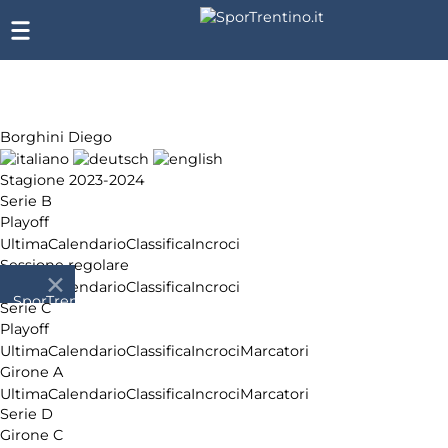
Borghini Diego
Stagione 2023-2024
Serie B
Playoff
Ultima
Calendario
Classifica
Incroci
Sessione regolare
Ultima
Calendario
Classifica
Incroci
SporTrentino.it
Serie C
Chi
Playoff
siamo
Ultima
Calendario
Classifica
Incroci
Marcatori
Affiliazione
Girone A
Pubblicità
Ultima
Calendario
Classifica
Incroci
Marcatori
Serie D
Girone C