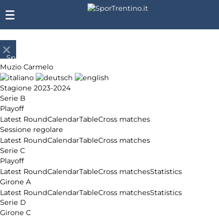
SporTrentino.it
Muzio Carmelo
Chi
siamo
Stagione 2023-2024
Affiliazione
Serie B
Pubblicità
Playoff
Latest Round
Calendar
Table
Cross matches
Sessione regolare
Latest Round
Calendar
Table
Cross matches
Serie C
Playoff
Latest Round
Calendar
Table
Cross matches
Statistics
Girone A
Latest Round
Calendar
Table
Cross matches
Statistics
Serie D
Girone C