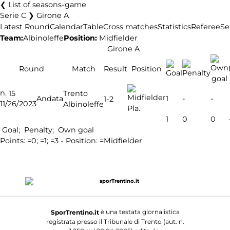
List of seasons-game
Serie C ❯ Girone A
Latest Round
Calendar
Table
Cross matches
Statistics
Referee
Se
Team:
Albinoleffe
Position:
Midfielder
Girone A
Round
Match
Result
Position
n.
15
Trento
Andata
1
-
-
1-2
11/26/2023
Albinoleffe
Pla.
1
0
0
Goal;
Penalty;
Own goal
Points:
=0;
=1;
=3 - Position:
=Midfielder
è una testata giornalistica
SporTrentino.it
registrata presso il Tribunale di Trento (aut. n.