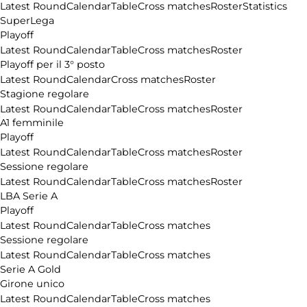
Latest Round
Calendar
Table
Cross matches
Roster
Statistics
SuperLega
Playoff
Latest Round
Calendar
Table
Cross matches
Roster
Playoff per il 3° posto
Latest Round
Calendar
Cross matches
Roster
Stagione regolare
Latest Round
Calendar
Table
Cross matches
Roster
A1 femminile
Playoff
Latest Round
Calendar
Table
Cross matches
Roster
Sessione regolare
Latest Round
Calendar
Table
Cross matches
Roster
LBA Serie A
Playoff
Latest Round
Calendar
Table
Cross matches
Sessione regolare
Latest Round
Calendar
Table
Cross matches
Serie A Gold
Girone unico
Latest Round
Calendar
Table
Cross matches