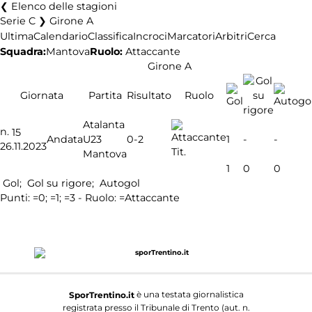
Elenco delle stagioni
Serie C ❯ Girone A
Ultima
Calendario
Classifica
Incroci
Marcatori
Arbitri
Cerca
Squadra:
Mantova
Ruolo:
Attaccante
Girone A
Giornata
Partita
Risultato
Ruolo
Atalanta
n.
15
0-2
Andata
U23
1
-
-
26.11.2023
Tit.
Mantova
1
0
0
Gol;
Gol su rigore;
Autogol
Punti:
=0;
=1;
=3 - Ruolo:
=Attaccante
è una testata giornalistica
SporTrentino.it
registrata presso il Tribunale di Trento (aut. n.