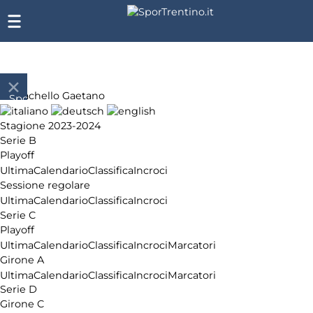
Monachello Gaetano
SporTrentino.it
Chi
Stagione 2023-2024
siamo
Serie B
Affiliazione
Playoff
Pubblicità
Ultima
Calendario
Classifica
Incroci
Sessione regolare
Ultima
Calendario
Classifica
Incroci
Serie C
Playoff
Ultima
Calendario
Classifica
Incroci
Marcatori
Girone A
Ultima
Calendario
Classifica
Incroci
Marcatori
Serie D
Girone C