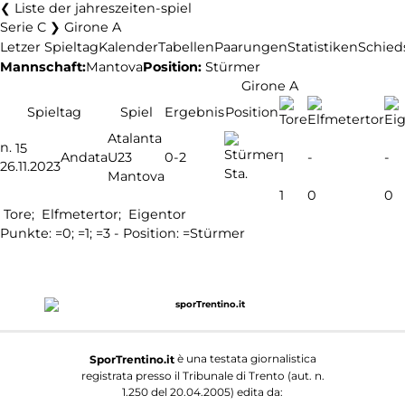
Liste der jahreszeiten-spiel
Serie C ❯ Girone A
Letzer Spieltag
Kalender
Tabellen
Paarungen
Statistiken
Schied
Mannschaft:
Mantova
Position:
Stürmer
Girone A
Spieltag
Spiel
Ergebnis
Position
Atalanta
n.
15
0-2
Andata
U23
1
-
-
26.11.2023
Sta.
Mantova
1
0
0
Tore;
Elfmetertor;
Eigentor
Punkte:
=0;
=1;
=3 - Position:
=Stürmer
è una testata giornalistica
SporTrentino.it
registrata presso il Tribunale di Trento (aut. n.
1.250 del 20.04.2005) edita da: