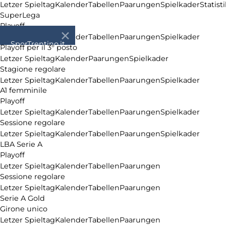
Letzer Spieltag
Kalender
Tabellen
Paarungen
Spielkader
Statist
SuperLega
Playoff
Letzer Spieltag
Kalender
Tabellen
Paarungen
Spielkader
SporTrentino.it
Playoff per il 3° posto
Chi siamo
Letzer Spieltag
Kalender
Paarungen
Spielkader
Affiliazione
Stagione regolare
Pubblicità
Letzer Spieltag
Kalender
Tabellen
Paarungen
Spielkader
A1 femminile
Playoff
Letzer Spieltag
Kalender
Tabellen
Paarungen
Spielkader
Sessione regolare
Letzer Spieltag
Kalender
Tabellen
Paarungen
Spielkader
LBA Serie A
Playoff
Letzer Spieltag
Kalender
Tabellen
Paarungen
Sessione regolare
Letzer Spieltag
Kalender
Tabellen
Paarungen
Serie A Gold
Girone unico
Letzer Spieltag
Kalender
Tabellen
Paarungen