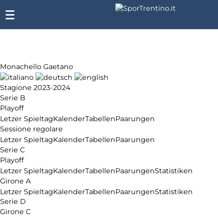
Monachello Gaetano
Stagione 2023-2024
Serie B
Playoff
Letzer Spieltag
Kalender
Tabellen
Paarungen
Sessione regolare
Letzer Spieltag
Kalender
Tabellen
Paarungen
Serie C
Playoff
Letzer Spieltag
Kalender
Tabellen
Paarungen
Statistiken
Girone A
Letzer Spieltag
Kalender
Tabellen
Paarungen
Statistiken
Serie D
Girone C