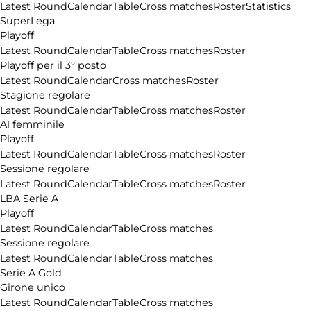
Latest Round
Calendar
Table
Cross matches
Roster
Statistics
SuperLega
Playoff
Latest Round
Calendar
Table
Cross matches
Roster
Playoff per il 3° posto
Latest Round
Calendar
Cross matches
Roster
Stagione regolare
Latest Round
Calendar
Table
Cross matches
Roster
A1 femminile
Playoff
Latest Round
Calendar
Table
Cross matches
Roster
Sessione regolare
Latest Round
Calendar
Table
Cross matches
Roster
LBA Serie A
Playoff
Latest Round
Calendar
Table
Cross matches
Sessione regolare
Latest Round
Calendar
Table
Cross matches
Serie A Gold
Girone unico
Latest Round
Calendar
Table
Cross matches