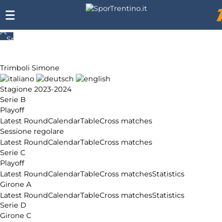
SporTrentino.it
Chi
siamo
Trimboli Simone
Affiliazione
Pubblicità
Stagione 2023-2024
Serie B
Playoff
Latest Round
Calendar
Table
Cross matches
Sessione regolare
Latest Round
Calendar
Table
Cross matches
Serie C
Playoff
Latest Round
Calendar
Table
Cross matches
Statistics
Girone A
Latest Round
Calendar
Table
Cross matches
Statistics
Serie D
Girone C