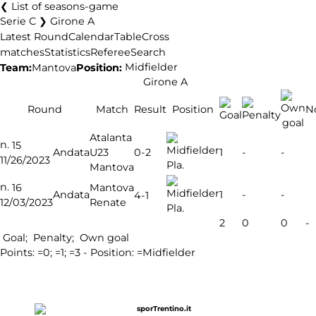
List of seasons-game
Serie C ❯ Girone A
Latest Round
Calendar
Table
Cross
matches
Statistics
Referee
Search
Team:
Mantova
Position:
Midfielder
Girone A
Round
Match
Result
Position
N
Atalanta
n.
15
0-2
Andata
U23
1
-
-
11/26/2023
Pla.
Mantova
n.
16
Mantova
Andata
1
-
-
4-1
12/03/2023
Renate
Pla.
2
0
0
-
Goal;
Penalty;
Own goal
Points:
=0;
=1;
=3 - Position:
=Midfielder