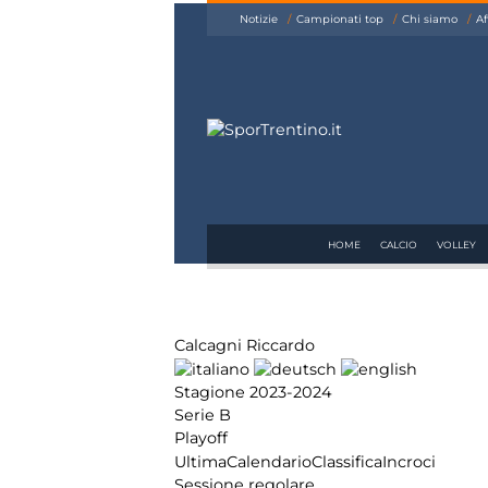
siamo
Notizie
Campionati top
Chi siamo
Af
Affiliazione
Pubblicità
HOME
CALCIO
VOLLEY
Calcagni Riccardo
Stagione 2023-2024
Serie B
Playoff
Ultima
Calendario
Classifica
Incroci
Sessione regolare