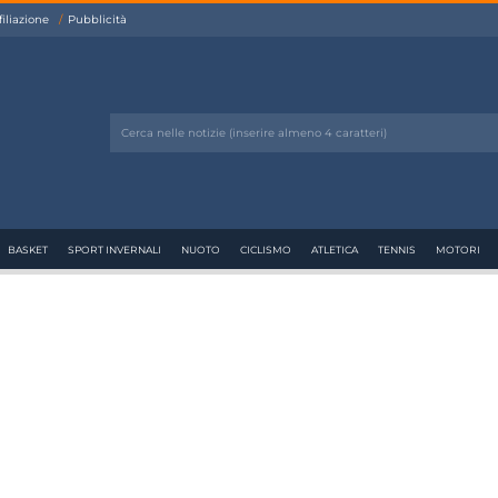
filiazione
Pubblicità
BASKET
SPORT INVERNALI
NUOTO
CICLISMO
ATLETICA
TENNIS
MOTORI