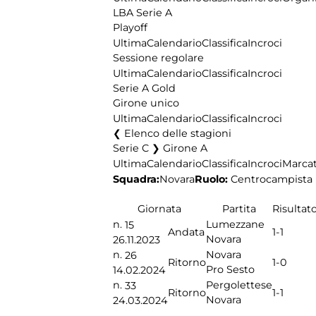
LBA Serie A
Playoff
Ultima
Calendario
Classifica
Incroci
Sessione regolare
Ultima
Calendario
Classifica
Incroci
Serie A Gold
Girone unico
Ultima
Calendario
Classifica
Incroci
Elenco delle stagioni
Serie C ❯ Girone A
Ultima
Calendario
Classifica
Incroci
Marcat
Squadra:
Novara
Ruolo:
Centrocampista
Giornata
Partita
Risultat
n.
Lumezzane
15
1-1
Andata
Novara
26.11.2023
n.
Novara
26
1-0
Ritorno
Pro Sesto
14.02.2024
n.
Pergolettese
33
1-1
Ritorno
Novara
24.03.2024