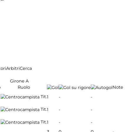
ori
Arbitri
Cerca
Girone A
o
Ruolo
Note
Tit.
1
-
-
Tit.
1
-
-
Tit.
1
-
-
3
0
0
-