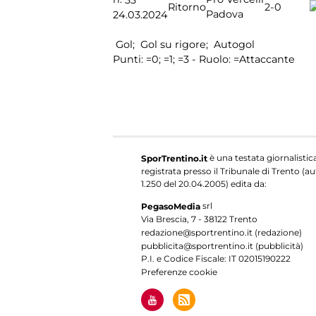
2-0
Ritorno
Padova
24.03.2024
Gol;
Gol su rigore;
Autogol
Punti:
=0;
=1;
=3 - Ruolo:
=Attaccante
è una testata giornalistic
SporTrentino.it
registrata presso il Tribunale di Trento (aut
1.250 del 20.04.2005) edita da:
srl
PegasoMedia
Via Brescia, 7 - 38122 Trento
redazione@sportrentino.it (redazione)
pubblicita@sportrentino.it (pubblicità)
P.I. e Codice Fiscale: IT 02015190222
Preferenze cookie