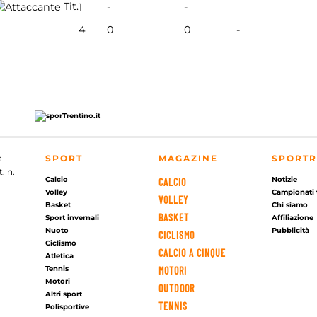
Tit.
1
-
-
4
0
0
-
a
SPORT
MAGAZINE
SPORTR
. n.
Calcio
Notizie
CALCIO
Volley
Campionati 
VOLLEY
Basket
Chi siamo
BASKET
Sport invernali
Affiliazione
Nuoto
Pubblicità
CICLISMO
Ciclismo
CALCIO A CINQUE
Atletica
Tennis
MOTORI
Motori
OUTDOOR
Altri sport
TENNIS
Polisportive