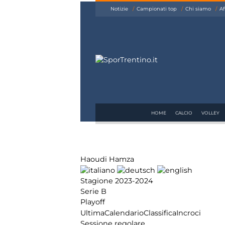
siamo
Notizie
Campionati top
Chi siamo
Af
Affiliazione
Pubblicità
HOME
CALCIO
VOLLEY
Haoudi Hamza
Stagione 2023-2024
Serie B
Playoff
Ultima
Calendario
Classifica
Incroci
Sessione regolare