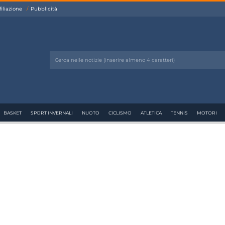
filiazione
Pubblicità
BASKET
SPORT INVERNALI
NUOTO
CICLISMO
ATLETICA
TENNIS
MOTORI