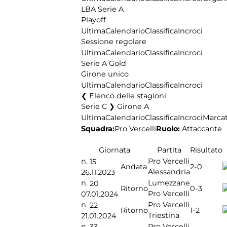
LBA Serie A
Playoff
Ultima
Calendario
Classifica
Incroci
Sessione regolare
Ultima
Calendario
Classifica
Incroci
Serie A Gold
Girone unico
Ultima
Calendario
Classifica
Incroci
Elenco delle stagioni
Serie C ❯ Girone A
Ultima
Calendario
Classifica
Incroci
Marcat
Squadra:
Pro Vercelli
Ruolo:
Attaccante
Giornata
Partita
Risultato
n.
Pro Vercelli
15
2-0
Andata
Alessandria
26.11.2023
n.
Lumezzane
20
0-3
Ritorno
Pro Vercelli
07.01.2024
n.
Pro Vercelli
22
1-2
Ritorno
Triestina
21.01.2024
n.
Pro Vercelli
33