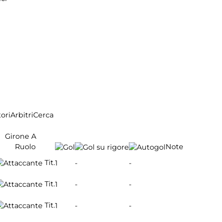
ori
Arbitri
Cerca
Girone A
Ruolo
Note
Tit.
1
-
-
Tit.
1
-
-
Tit.
1
-
-