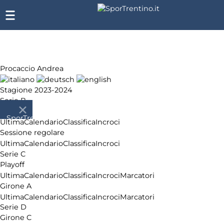
Procaccio Andrea
Stagione 2023-2024
Serie B
Playoff
SporTrentino.it
Ultima
Calendario
Classifica
Incroci
Chi
Sessione regolare
siamo
Ultima
Calendario
Classifica
Incroci
Affiliazione
Serie C
Pubblicità
Playoff
Ultima
Calendario
Classifica
Incroci
Marcatori
Girone A
Ultima
Calendario
Classifica
Incroci
Marcatori
Serie D
Girone C