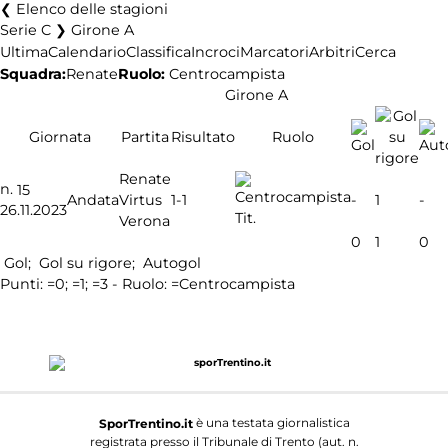
Elenco delle stagioni
Serie C ❯ Girone A
Ultima
Calendario
Classifica
Incroci
Marcatori
Arbitri
Cerca
Squadra:
Renate
Ruolo:
Centrocampista
Girone A
Giornata
Partita
Risultato
Ruolo
Renate
n.
15
1-1
Andata
Virtus
-
1
-
26.11.2023
Tit.
Verona
0
1
0
Gol;
Gol su rigore;
Autogol
Punti:
=0;
=1;
=3 - Ruolo:
=Centrocampista
è una testata giornalistica
SporTrentino.it
registrata presso il Tribunale di Trento (aut. n.