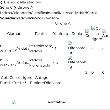
Elenco delle stagioni
Serie C ❯ Girone A
Ultima
Calendario
Classifica
Incroci
Marcatori
Arbitri
Cerca
Squadra:
Padova
Ruolo:
Difensore
Girone A
Giornata
Partita
Risultato
Ruolo
n.
15
Pergolettese
Andata
1
-
-
1-1
26.11.2023
Padova
Tit.
n.
18
Padova
Andata
1
-
-
3-0
17.12.2023
Fiorenzuola
Tit.
2
0
0
Gol;
Gol su rigore;
Autogol
Punti:
=0;
=1;
=3 - Ruolo:
=Difensore