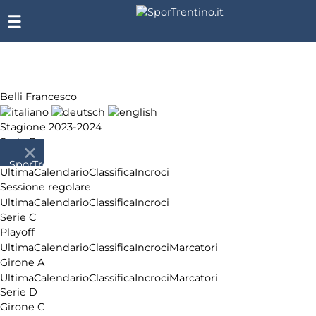
Belli Francesco
Stagione 2023-2024
Serie B
Playoff
SporTrentino.it
Ultima
Calendario
Classifica
Incroci
Chi
Sessione regolare
siamo
Ultima
Calendario
Classifica
Incroci
Affiliazione
Serie C
Pubblicità
Playoff
Ultima
Calendario
Classifica
Incroci
Marcatori
Girone A
Ultima
Calendario
Classifica
Incroci
Marcatori
Serie D
Girone C