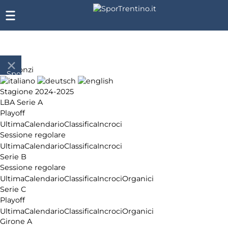
Bergonzi
SporTrentino.it
Chi
Stagione 2024-2025
siamo
LBA Serie A
Affiliazione
Playoff
Pubblicità
Ultima
Calendario
Classifica
Incroci
Sessione regolare
Ultima
Calendario
Classifica
Incroci
Serie B
Sessione regolare
Ultima
Calendario
Classifica
Incroci
Organici
Serie C
Playoff
Ultima
Calendario
Classifica
Incroci
Organici
Girone A