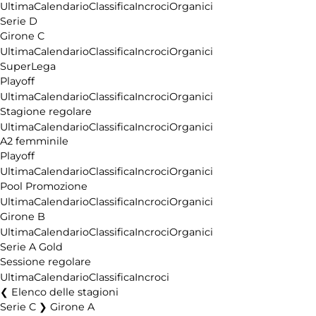
Ultima
Calendario
Classifica
Incroci
Organici
Serie D
Girone C
Ultima
Calendario
Classifica
Incroci
Organici
SuperLega
Playoff
Ultima
Calendario
Classifica
Incroci
Organici
Stagione regolare
Ultima
Calendario
Classifica
Incroci
Organici
A2 femminile
Playoff
Ultima
Calendario
Classifica
Incroci
Organici
Pool Promozione
Ultima
Calendario
Classifica
Incroci
Organici
Girone B
Ultima
Calendario
Classifica
Incroci
Organici
Serie A Gold
Sessione regolare
Ultima
Calendario
Classifica
Incroci
Elenco delle stagioni
Serie C ❯ Girone A