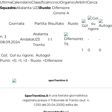
Ultima
Calendario
Classifica
Incroci
Organici
Arbitri
Cerca
Squadra:
Atalanta U23
Ruolo:
Difensore
Girone A
Giornata
Partita
Risultato
Ruolo
Atalanta
n.
3
Andata
U23
1
-
-
1-1
08.09.2024
Tit.
Trento
1
0
0
Gol;
Gol su rigore;
Autogol
Punti:
=0;
=1;
=3 - Ruolo:
=Difensore
è una testata giornalistica
SporTrentino.it
registrata presso il Tribunale di Trento (aut. n.
1.250 del 20.04.2005) edita da:
srl
PegasoMedia