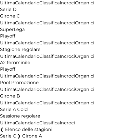
Ultima
Calendario
Classifica
Incroci
Organici
Serie D
Girone C
Ultima
Calendario
Classifica
Incroci
Organici
SuperLega
Playoff
Ultima
Calendario
Classifica
Incroci
Organici
Stagione regolare
Ultima
Calendario
Classifica
Incroci
Organici
A2 femminile
Playoff
Ultima
Calendario
Classifica
Incroci
Organici
Pool Promozione
Ultima
Calendario
Classifica
Incroci
Organici
Girone B
Ultima
Calendario
Classifica
Incroci
Organici
Serie A Gold
Sessione regolare
Ultima
Calendario
Classifica
Incroci
Elenco delle stagioni
Serie C ❯ Girone A