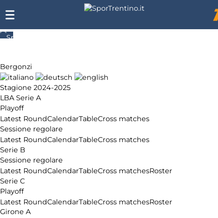
SporTrentino.it
Chi
siamo
Bergonzi
Affiliazione
Pubblicità
Stagione 2024-2025
LBA Serie A
Playoff
Latest Round
Calendar
Table
Cross matches
Sessione regolare
Latest Round
Calendar
Table
Cross matches
Serie B
Sessione regolare
Latest Round
Calendar
Table
Cross matches
Roster
Serie C
Playoff
Latest Round
Calendar
Table
Cross matches
Roster
Girone A