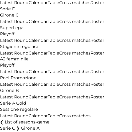
Latest Round
Calendar
Table
Cross matches
Roster
Serie D
Girone C
Latest Round
Calendar
Table
Cross matches
Roster
SuperLega
Playoff
Latest Round
Calendar
Table
Cross matches
Roster
Stagione regolare
Latest Round
Calendar
Table
Cross matches
Roster
A2 femminile
Playoff
Latest Round
Calendar
Table
Cross matches
Roster
Pool Promozione
Latest Round
Calendar
Table
Cross matches
Roster
Girone B
Latest Round
Calendar
Table
Cross matches
Roster
Serie A Gold
Sessione regolare
Latest Round
Calendar
Table
Cross matches
List of seasons-game
Serie C ❯ Girone A