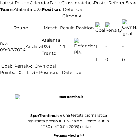
Latest Round
Calendar
Table
Cross matches
Roster
Referee
Sear
Team:
Atalanta U23
Position:
Defender
Girone A
Round
Match
Result
Position
N
Atalanta
n.
3
Andata
U23
1
-
-
1-1
09/08/2024
Pla.
Trento
1
0
0
-
Goal;
Penalty;
Own goal
Points:
=0;
=1;
=3 - Position:
=Defender
è una testata giornalistica
SporTrentino.it
registrata presso il Tribunale di Trento (aut. n.
1.250 del 20.04.2005) edita da:
srl
PegasoMedia