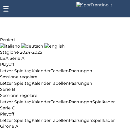
Ranieri
Stagione 2024-2025
LBA Serie A
Playoff
Letzer Spieltag
Kalender
Tabellen
Paarungen
Sessione regolare
Letzer Spieltag
Kalender
Tabellen
Paarungen
Serie B
Sessione regolare
Letzer Spieltag
Kalender
Tabellen
Paarungen
Spielkader
Serie C
Playoff
Letzer Spieltag
Kalender
Tabellen
Paarungen
Spielkader
Girone A