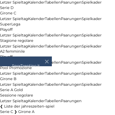
Letzer Spieltag
Kalender
Tabellen
Paarungen
Spielkader
Serie D
Girone C
Letzer Spieltag
Kalender
Tabellen
Paarungen
Spielkader
SuperLega
Playoff
Letzer Spieltag
Kalender
Tabellen
Paarungen
Spielkader
Stagione regolare
Letzer Spieltag
Kalender
Tabellen
Paarungen
Spielkader
A2 femminile
Playoff
Letzer Spieltag
Kalender
Tabellen
Paarungen
Spielkader
SporTrentino.it
Pool Promozione
Chi siamo
Letzer Spieltag
Kalender
Tabellen
Paarungen
Spielkader
Affiliazione
Girone B
Pubblicità
Letzer Spieltag
Kalender
Tabellen
Paarungen
Spielkader
Serie A Gold
Sessione regolare
Letzer Spieltag
Kalender
Tabellen
Paarungen
Liste der jahreszeiten-spiel
Serie C ❯ Girone A