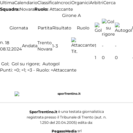
Ultima
Calendario
Classifica
Incroci
Organici
Arbitri
Cerca
Squadra:
Novara
Ruolo:
Attaccante
Girone A
Giornata
Partita
Risultato
Ruolo
n.
18
Trento
Andata
1
-
-
1-3
08.12.2024
Novara
Tit.
1
0
0
Gol;
Gol su rigore;
Autogol
Punti:
=0;
=1;
=3 - Ruolo:
=Attaccante
è una testata giornalistica
SporTrentino.it
registrata presso il Tribunale di Trento (aut. n.
1.250 del 20.04.2005) edita da:
srl
PegasoMedia