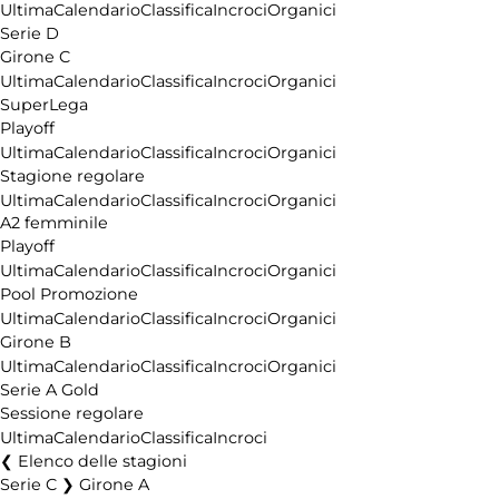
Ultima
Calendario
Classifica
Incroci
Organici
Serie D
Girone C
Ultima
Calendario
Classifica
Incroci
Organici
SuperLega
Playoff
Ultima
Calendario
Classifica
Incroci
Organici
Stagione regolare
Ultima
Calendario
Classifica
Incroci
Organici
A2 femminile
Playoff
Ultima
Calendario
Classifica
Incroci
Organici
Pool Promozione
Ultima
Calendario
Classifica
Incroci
Organici
Girone B
Ultima
Calendario
Classifica
Incroci
Organici
Serie A Gold
Sessione regolare
Ultima
Calendario
Classifica
Incroci
Elenco delle stagioni
Serie C ❯ Girone A