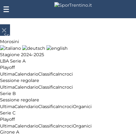
SporTrentino.it
Morosini
Chi
siamo
Stagione 2024-2025
Affiliazione
LBA Serie A
Pubblicità
Playoff
Ultima
Calendario
Classifica
Incroci
Sessione regolare
Ultima
Calendario
Classifica
Incroci
Serie B
Sessione regolare
Ultima
Calendario
Classifica
Incroci
Organici
Serie C
Playoff
Ultima
Calendario
Classifica
Incroci
Organici
Girone A