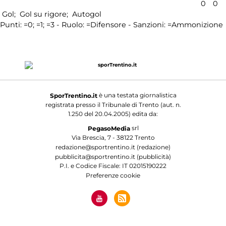
0
0
Gol;
Gol su rigore;
Autogol
Punti:
=0;
=1;
=3 - Ruolo:
=Difensore - Sanzioni:
=Ammonizione
è una testata giornalistica
SporTrentino.it
registrata presso il Tribunale di Trento (aut. n.
1.250 del 20.04.2005) edita da:
srl
PegasoMedia
Via Brescia, 7 - 38122 Trento
redazione@sportrentino.it (redazione)
pubblicita@sportrentino.it (pubblicità)
P.I. e Codice Fiscale: IT 02015190222
Preferenze cookie