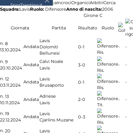
Ultima
Calendario
Classifica
Incroci
Organici
Arbitri
Cerca
SporTrentino.it
Squadra:
Ruolo:
Difensore
Anno di nascita:
2006
Lavis
Chi siamo
Girone C
Affiliazione
Pubblicità
Giornata
Partita
Risultato
Ruolo
Lavis
n.
8
Andata
-
-
Dolomiti
0-1
13.10.2024
Ris.
Bellunesi
n.
Calvi Noale
9
Andata
-
-
3-0
20.10.2024
Lavis
Ris.
n.
12
Lavis
Andata
-
-
0-1
03.11.2024
Brusaporto
Ris.
n.
Adriese
13
2-0
Andata
-
-
10.11.2024
Lavis
Tit.
n.
19
Lavis
Andata
-
-
0-3
22.12.2024
Cjarlins Muzane
Ris.
n.
20
Lavis