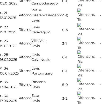
Ritorno
-
-
0-0
05.01.2025
Campodarsego
Ris.
Virtus
n.
21
Ritorno
CiseranoBergamo
-
-
4-0
12.01.2025
Tit.
Lavis
n.
22
Lavis
Ritorno
-
-
0-5
15.01.2025
Caravaggio
Ris.
n.
Villa Valle
23
Ritorno
-
-
3-1
19.01.2025
Lavis
Tit.
n.
28
Lavis
Ritorno
-
-
0-1
16.02.2025
Calvi Noale
Ris.
n.
34
Lavis
Ritorno
-
-
0-1
06.04.2025
Portogruaro
Ris.
n.
Bassano
35
Ritorno
-
-
5-0
13.04.2025
Lavis
Ris.
n.
Este
36
Ritorno
-
-
3-2
17.04.2025
Lavis
Tit.