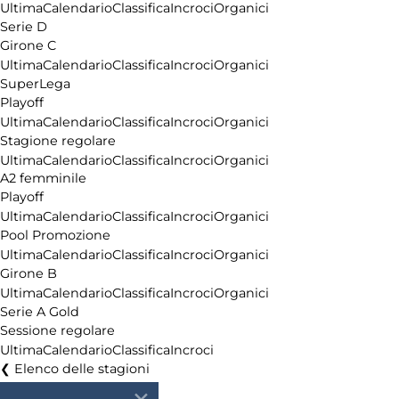
Ultima
Calendario
Classifica
Incroci
Organici
Serie D
Girone C
Ultima
Calendario
Classifica
Incroci
Organici
SuperLega
Playoff
Ultima
Calendario
Classifica
Incroci
Organici
Stagione regolare
Ultima
Calendario
Classifica
Incroci
Organici
A2 femminile
Playoff
Ultima
Calendario
Classifica
Incroci
Organici
Pool Promozione
Ultima
Calendario
Classifica
Incroci
Organici
Girone B
Ultima
Calendario
Classifica
Incroci
Organici
Serie A Gold
Sessione regolare
Ultima
Calendario
Classifica
Incroci
Elenco delle stagioni
Serie D ❯ Girone C