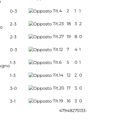
o
Tit.
4
2
1
1
0-3
Tit.
23
18
3
2
2-3
io
Tit.
27
19
8
0
2-3
Tit.
12
7
4
1
0-3
Tit.
6
5
0
1
1-3
ugno
Tit.
14
12
2
0
1-3
Tit.
20
17
3
0
3-0
Tit.
19
16
3
0
3-1
479
482
75
133
-