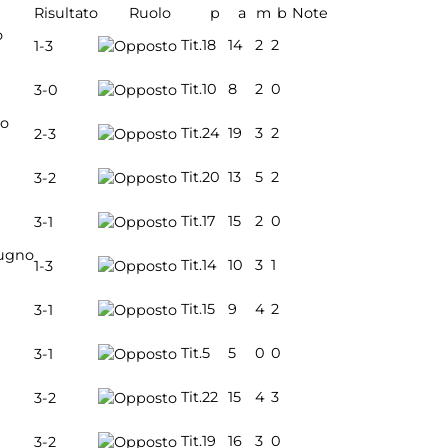
Risultato
Ruolo
p
a
m
b
Note
o
Tit.
18
14
2
2
1-3
Tit.
10
8
2
0
3-0
io
Tit.
24
19
3
2
2-3
Tit.
20
13
5
2
3-2
Tit.
17
15
2
0
3-1
ugno
Tit.
14
10
3
1
1-3
Tit.
15
9
4
2
3-1
Tit.
5
5
0
0
3-1
Tit.
22
15
4
3
3-2
Tit.
19
16
3
0
3-2