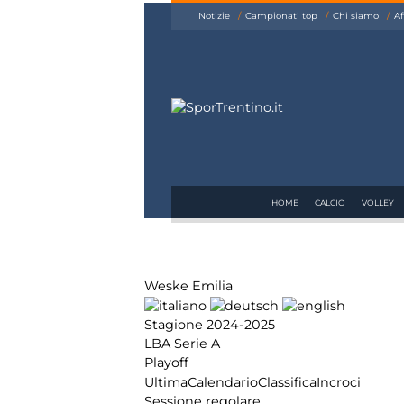
siamo
Notizie
Campionati top
Chi siamo
Af
Affiliazione
Pubblicità
HOME
CALCIO
VOLLEY
Weske Emilia
Stagione 2024-2025
LBA Serie A
Playoff
Ultima
Calendario
Classifica
Incroci
Sessione regolare