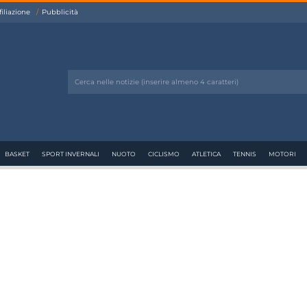
filiazione
Pubblicità
BASKET
SPORT INVERNALI
NUOTO
CICLISMO
ATLETICA
TENNIS
MOTORI