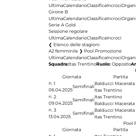
Ultima
Calendario
Classifica
Incroci
Organi
Girone B
Ultima
Calendario
Classifica
Incroci
Organi
Serie A Gold
Sessione regolare
Ultima
Calendario
Classifica
Incroci
Elenco delle stagioni
A2 femminile ❯ Pool Promozione
Ultima
Calendario
Classifica
Incroci
Organi
Squadra:
Ruolo:
Opposto
An
Itas Trentino
Giornata
Partita
n.
1
Balducci Macerata
Semifinali
06.04.2025
Itas Trentino
n.
2
Itas Trentino
Semifinali
09.04.2025
Balducci Macerata
n.
3
Balducci Macerata
Semifinali
13.04.2025
Itas Trentino
Pool 
Giornata
Partita