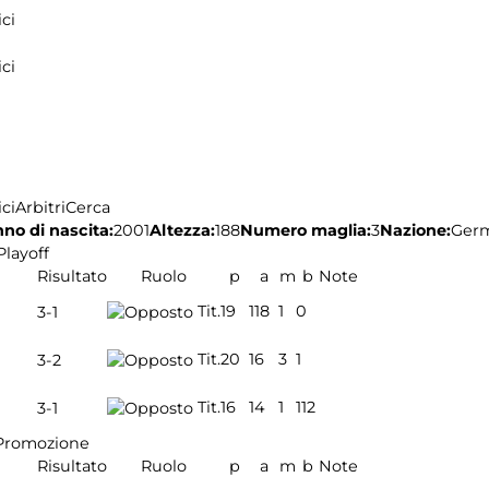
ci
ci
ci
Arbitri
Cerca
no di nascita:
2001
Altezza:
188
Numero maglia:
3
Nazione:
Ger
Playoff
Risultato
Ruolo
p
a
m
b
Note
Tit.
19
118
1
0
3-1
Tit.
20
16
3
1
3-2
Tit.
16
14
1
112
3-1
Promozione
Risultato
Ruolo
p
a
m
b
Note