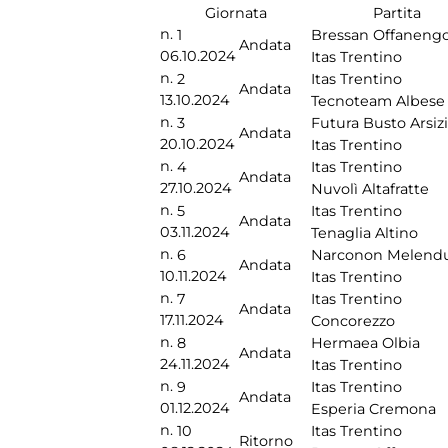
Giornata
Partita
n.
1
Bressan Offaneng
Andata
06.10.2024
Itas Trentino
n.
2
Itas Trentino
Andata
13.10.2024
Tecnoteam Albese
n.
3
Futura Busto Arsiz
Andata
20.10.2024
Itas Trentino
n.
4
Itas Trentino
Andata
27.10.2024
Nuvolì Altafratte
n.
5
Itas Trentino
Andata
03.11.2024
Tenaglia Altino
n.
6
Narconon Melend
Andata
10.11.2024
Itas Trentino
n.
7
Itas Trentino
Andata
17.11.2024
Concorezzo
n.
8
Hermaea Olbia
Andata
24.11.2024
Itas Trentino
n.
9
Itas Trentino
Andata
01.12.2024
Esperia Cremona
n.
10
Itas Trentino
Ritorno