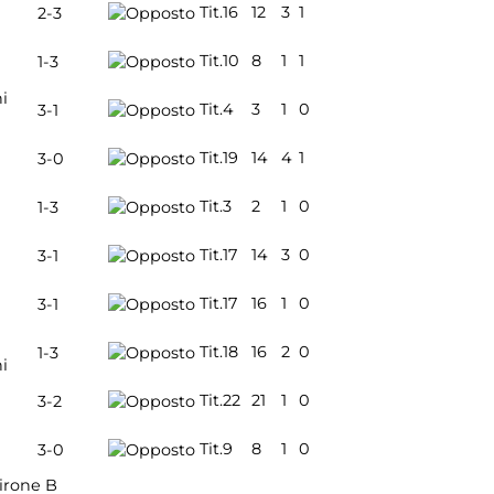
Tit.
16
12
3
1
2-3
Tit.
10
8
1
1
1-3
i
Tit.
4
3
1
0
3-1
Tit.
19
14
4
1
3-0
Tit.
3
2
1
0
1-3
Tit.
17
14
3
0
3-1
Tit.
17
16
1
0
3-1
Tit.
18
16
2
0
1-3
i
Tit.
22
21
1
0
3-2
Tit.
9
8
1
0
3-0
irone B