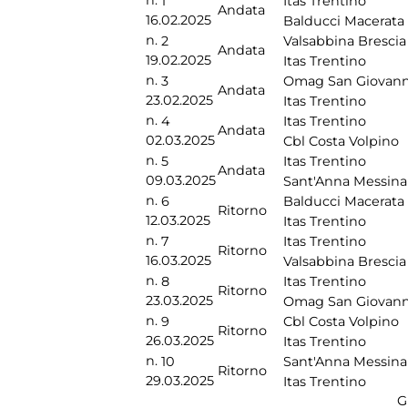
n.
1
Itas Trentino
Andata
16.02.2025
Balducci Macerata
n.
2
Valsabbina Brescia
Andata
19.02.2025
Itas Trentino
n.
3
Omag San Giovann
Andata
23.02.2025
Itas Trentino
n.
4
Itas Trentino
Andata
02.03.2025
Cbl Costa Volpino
n.
5
Itas Trentino
Andata
09.03.2025
Sant'Anna Messina
n.
6
Balducci Macerata
Ritorno
12.03.2025
Itas Trentino
n.
7
Itas Trentino
Ritorno
16.03.2025
Valsabbina Brescia
n.
8
Itas Trentino
Ritorno
23.03.2025
Omag San Giovann
n.
9
Cbl Costa Volpino
Ritorno
26.03.2025
Itas Trentino
n.
10
Sant'Anna Messina
Ritorno
29.03.2025
Itas Trentino
G