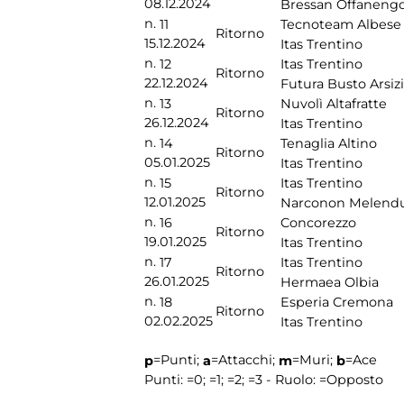
08.12.2024
Bressan Offaneng
n.
11
Tecnoteam Albese
Ritorno
15.12.2024
Itas Trentino
n.
12
Itas Trentino
Ritorno
22.12.2024
Futura Busto Arsiz
n.
13
Nuvolì Altafratte
Ritorno
26.12.2024
Itas Trentino
n.
14
Tenaglia Altino
Ritorno
05.01.2025
Itas Trentino
n.
15
Itas Trentino
Ritorno
12.01.2025
Narconon Melend
n.
16
Concorezzo
Ritorno
19.01.2025
Itas Trentino
n.
17
Itas Trentino
Ritorno
26.01.2025
Hermaea Olbia
n.
18
Esperia Cremona
Ritorno
02.02.2025
Itas Trentino
=Punti;
=Attacchi;
=Muri;
=Ace
p
a
m
b
Punti:
=0;
=1;
=2;
=3 - Ruolo:
=Opposto