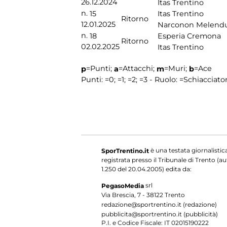
26.12.2024
Itas Trentino
n.
15
Itas Trentino
Ritorno
12.01.2025
Narconon Melend
n.
18
Esperia Cremona
Ritorno
02.02.2025
Itas Trentino
=Punti;
=Attacchi;
=Muri;
=Ace
p
a
m
b
Punti:
=0;
=1;
=2;
=3 - Ruolo:
=Schiacciato
è una testata giornalistic
SporTrentino.it
registrata presso il Tribunale di Trento (aut
1.250 del 20.04.2005) edita da:
srl
PegasoMedia
Via Brescia, 7 - 38122 Trento
redazione@sportrentino.it (redazione)
pubblicita@sportrentino.it (pubblicità)
P.I. e Codice Fiscale: IT 02015190222