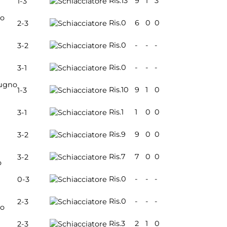
Ris.
13
9
1
3
1-3
io
Ris.
0
6
0
0
2-3
Ris.
0
-
-
-
3-2
Ris.
0
-
-
-
3-1
ugno
Ris.
10
9
1
0
1-3
Ris.
1
1
0
0
3-1
Ris.
9
9
0
0
3-2
Ris.
7
7
0
0
3-2
o
Ris.
0
-
-
-
0-3
Ris.
0
-
-
-
2-3
io
Ris.
3
2
1
0
2-3