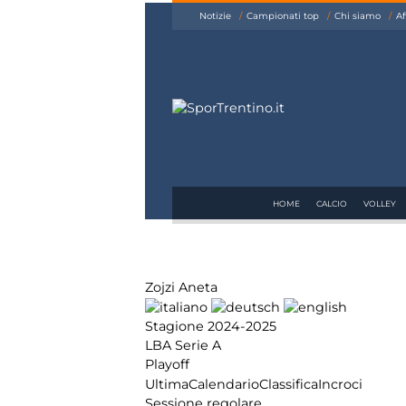
siamo
Notizie
Campionati top
Chi siamo
Af
Affiliazione
Pubblicità
HOME
CALCIO
VOLLEY
Zojzi Aneta
Stagione 2024-2025
LBA Serie A
Playoff
Ultima
Calendario
Classifica
Incroci
Sessione regolare