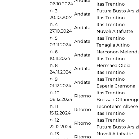
Andata
06.10.2024
Itas Trentino
n.
3
Futura Busto Arsiz
Andata
20.10.2024
Itas Trentino
n.
4
Itas Trentino
Andata
27.10.2024
Nuvolì Altafratte
n.
5
Itas Trentino
Andata
03.11.2024
Tenaglia Altino
n.
6
Narconon Melend
Andata
10.11.2024
Itas Trentino
n.
8
Hermaea Olbia
Andata
24.11.2024
Itas Trentino
n.
9
Itas Trentino
Andata
01.12.2024
Esperia Cremona
n.
10
Itas Trentino
Ritorno
08.12.2024
Bressan Offaneng
n.
11
Tecnoteam Albese
Ritorno
15.12.2024
Itas Trentino
n.
12
Itas Trentino
Ritorno
22.12.2024
Futura Busto Arsiz
n.
13
Nuvolì Altafratte
Ritorno