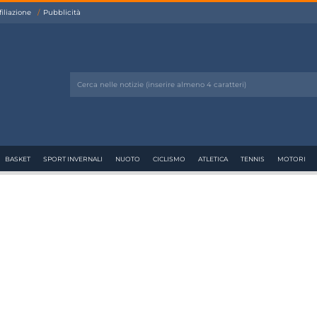
filiazione
Pubblicità
BASKET
SPORT INVERNALI
NUOTO
CICLISMO
ATLETICA
TENNIS
MOTORI