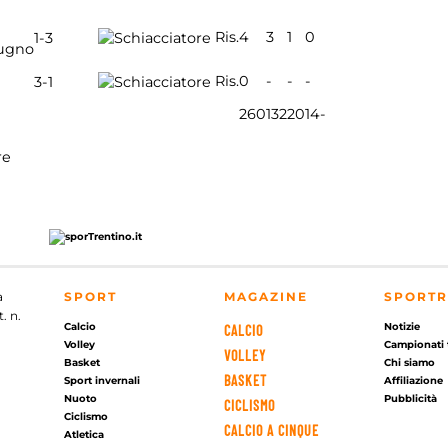
Ris.
4
3
1
0
1-3
ugno
Ris.
0
-
-
-
3-1
260
132
20
14
-
re
a
SPORT
MAGAZINE
SPORTR
. n.
Calcio
Notizie
CALCIO
Volley
Campionati 
VOLLEY
Basket
Chi siamo
BASKET
Sport invernali
Affiliazione
Nuoto
Pubblicità
CICLISMO
Ciclismo
CALCIO A CINQUE
Atletica