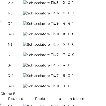
Ris.
3
2
0
1
2-3
Tit.
12
8
1
3
1-3
i
Tit.
9
4
4
1
3-1
Tit.
11
10
1
0
3-0
Tit.
6
5
1
0
1-3
Tit.
7
7
0
0
3-1
Tit.
6
4
1
1
3-1
Tit.
7
6
0
1
3-2
Tit.
11
9
1
1
3-0
Girone B
Risultato
Ruolo
p
a
m
b
Note
o