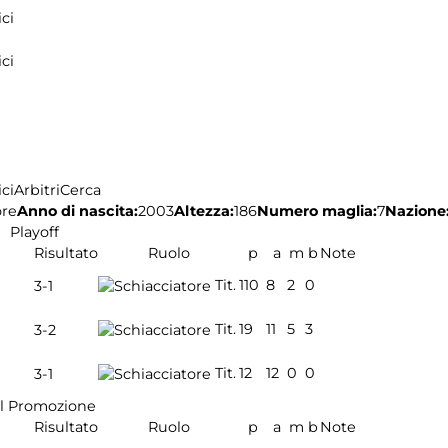
ci
ci
ci
Arbitri
Cerca
ore
Anno di nascita:
2003
Altezza:
186
Numero maglia:
7
Nazione
Playoff
Risultato
Ruolo
p
a
m
b
Note
Tit.
110
8
2
0
3-1
Tit.
19
11
5
3
3-2
Tit.
12
12
0
0
3-1
l Promozione
Risultato
Ruolo
p
a
m
b
Note