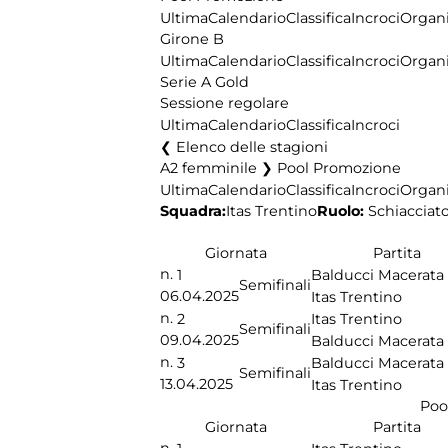
Ultima
Calendario
Classifica
Incroci
Organi
Girone B
Ultima
Calendario
Classifica
Incroci
Organi
Serie A Gold
Sessione regolare
Ultima
Calendario
Classifica
Incroci
Elenco delle stagioni
A2 femminile ❯ Pool Promozione
Ultima
Calendario
Classifica
Incroci
Organi
Squadra:
Ruolo:
Schiacciat
Itas Trentino
Giornata
Partita
n.
1
Balducci Macerata
Semifinali
06.04.2025
Itas Trentino
n.
2
Itas Trentino
Semifinali
09.04.2025
Balducci Macerata
n.
3
Balducci Macerata
Semifinali
13.04.2025
Itas Trentino
Poo
Giornata
Partita