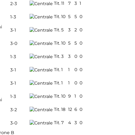
Tit.
11
7
3
1
2-3
Tit.
10
5
5
0
1-3
i
Tit.
5
3
2
0
3-1
Tit.
10
5
5
0
3-0
Tit.
3
3
0
0
1-3
Tit.
1
1
0
0
3-1
Tit.
1
1
0
0
3-1
Tit.
10
9
1
0
1-3
i
Tit.
18
12
6
0
3-2
Tit.
7
4
3
0
3-0
rone B