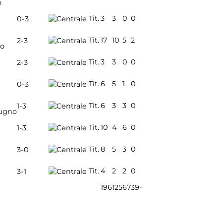
o
Tit.
3
3
0
0
0-3
Tit.
17
10
5
2
2-3
io
Tit.
3
3
0
0
2-3
Tit.
6
5
1
0
0-3
Tit.
6
3
3
0
1-3
ugno
Tit.
10
4
6
0
1-3
Tit.
8
5
3
0
3-0
Tit.
4
2
2
0
3-1
196
125
67
39
-