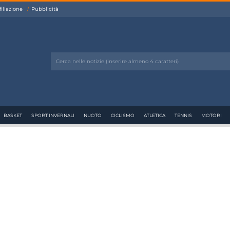
filiazione
Pubblicità
BASKET
SPORT INVERNALI
NUOTO
CICLISMO
ATLETICA
TENNIS
MOTORI