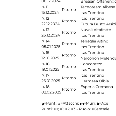
08.12.2024
Bressan Offaneng
n.
11
Tecnoteam Albese
Ritorno
15.12.2024
Itas Trentino
n.
12
Itas Trentino
Ritorno
22.12.2024
Futura Busto Arsiz
n.
13
Nuvolì Altafratte
Ritorno
26.12.2024
Itas Trentino
n.
14
Tenaglia Altino
Ritorno
05.01.2025
Itas Trentino
n.
15
Itas Trentino
Ritorno
12.01.2025
Narconon Melend
n.
16
Concorezzo
Ritorno
19.01.2025
Itas Trentino
n.
17
Itas Trentino
Ritorno
26.01.2025
Hermaea Olbia
n.
18
Esperia Cremona
Ritorno
02.02.2025
Itas Trentino
=Punti;
=Attacchi;
=Muri;
=Ace
p
a
m
b
Punti:
=0;
=1;
=2;
=3 - Ruolo:
=Centrale