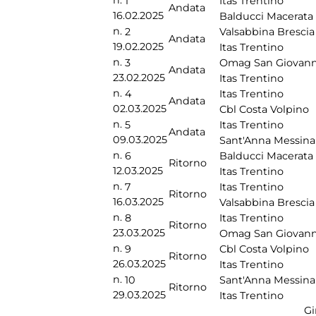
n.
1
Itas Trentino
Andata
16.02.2025
Balducci Macerata
n.
2
Valsabbina Brescia
Andata
19.02.2025
Itas Trentino
n.
3
Omag San Giovann
Andata
23.02.2025
Itas Trentino
n.
4
Itas Trentino
Andata
02.03.2025
Cbl Costa Volpino
n.
5
Itas Trentino
Andata
09.03.2025
Sant'Anna Messina
n.
6
Balducci Macerata
Ritorno
12.03.2025
Itas Trentino
n.
7
Itas Trentino
Ritorno
16.03.2025
Valsabbina Brescia
n.
8
Itas Trentino
Ritorno
23.03.2025
Omag San Giovann
n.
9
Cbl Costa Volpino
Ritorno
26.03.2025
Itas Trentino
n.
10
Sant'Anna Messina
Ritorno
29.03.2025
Itas Trentino
Gi