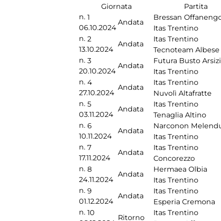
Giornata
Partita
n.
1
Bressan Offaneng
Andata
06.10.2024
Itas Trentino
n.
2
Itas Trentino
Andata
13.10.2024
Tecnoteam Albese
n.
3
Futura Busto Arsiz
Andata
20.10.2024
Itas Trentino
n.
4
Itas Trentino
Andata
27.10.2024
Nuvolì Altafratte
n.
5
Itas Trentino
Andata
03.11.2024
Tenaglia Altino
n.
6
Narconon Melend
Andata
10.11.2024
Itas Trentino
n.
7
Itas Trentino
Andata
17.11.2024
Concorezzo
n.
8
Hermaea Olbia
Andata
24.11.2024
Itas Trentino
n.
9
Itas Trentino
Andata
01.12.2024
Esperia Cremona
n.
10
Itas Trentino
Ritorno