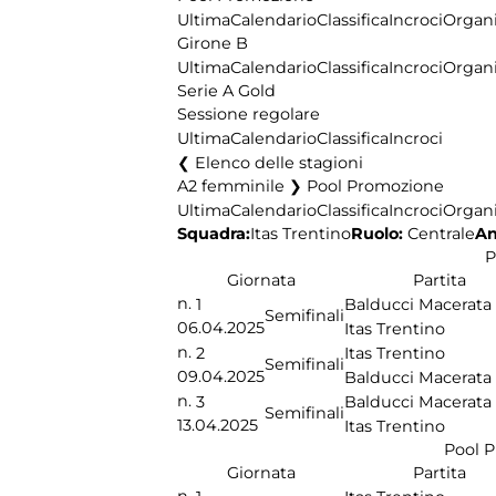
Ultima
Calendario
Classifica
Incroci
Organi
Girone B
Ultima
Calendario
Classifica
Incroci
Organi
Serie A Gold
Sessione regolare
Ultima
Calendario
Classifica
Incroci
Elenco delle stagioni
A2 femminile ❯ Pool Promozione
Ultima
Calendario
Classifica
Incroci
Organi
Squadra:
Ruolo:
Centrale
An
Itas Trentino
P
Giornata
Partita
n.
1
Balducci Macerata
Semifinali
06.04.2025
Itas Trentino
n.
2
Itas Trentino
Semifinali
09.04.2025
Balducci Macerata
n.
3
Balducci Macerata
Semifinali
13.04.2025
Itas Trentino
Pool 
Giornata
Partita