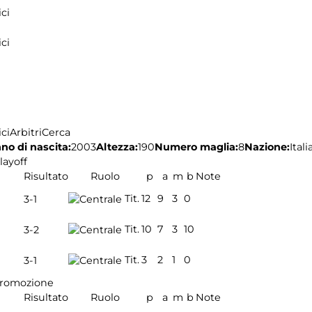
ci
ci
ci
Arbitri
Cerca
no di nascita:
2003
Altezza:
190
Numero maglia:
8
Nazione:
Itali
layoff
Risultato
Ruolo
p
a
m
b
Note
Tit.
12
9
3
0
3-1
Tit.
10
7
3
10
3-2
Tit.
3
2
1
0
3-1
Promozione
Risultato
Ruolo
p
a
m
b
Note