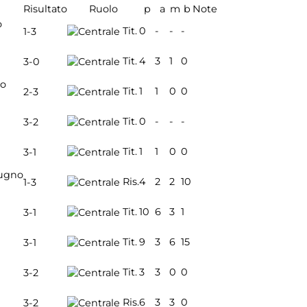
Risultato
Ruolo
p
a
m
b
Note
o
Tit.
0
-
-
-
1-3
Tit.
4
3
1
0
3-0
io
Tit.
1
1
0
0
2-3
Tit.
0
-
-
-
3-2
Tit.
1
1
0
0
3-1
ugno
Ris.
4
2
2
10
1-3
Tit.
10
6
3
1
3-1
Tit.
9
3
6
15
3-1
Tit.
3
3
0
0
3-2
Ris.
6
3
3
0
3-2