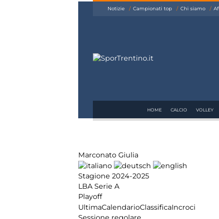
siamo
Notizie
Campionati top
Chi siamo
Af
Affiliazione
Pubblicità
HOME
CALCIO
VOLLEY
Marconato Giulia
Stagione 2024-2025
LBA Serie A
Playoff
Ultima
Calendario
Classifica
Incroci
Sessione regolare