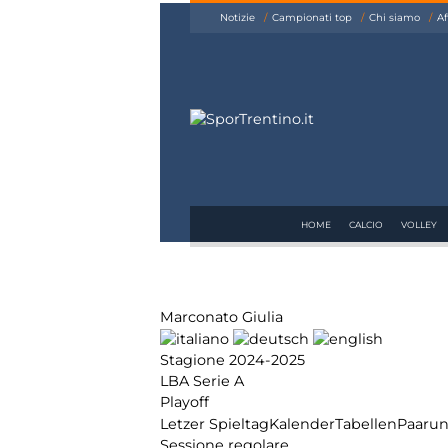
siamo
Notizie
Campionati top
Chi siamo
Af
Affiliazione
Pubblicità
HOME
CALCIO
VOLLEY
Marconato Giulia
Stagione 2024-2025
LBA Serie A
Playoff
Letzer Spieltag
Kalender
Tabellen
Paaru
Sessione regolare