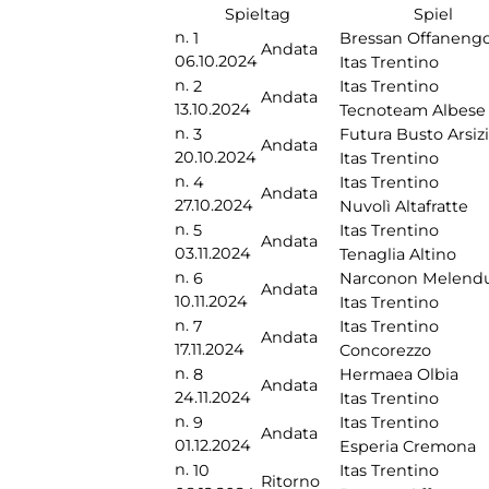
Spieltag
Spiel
n.
1
Bressan Offaneng
Andata
06.10.2024
Itas Trentino
n.
2
Itas Trentino
Andata
13.10.2024
Tecnoteam Albese
n.
3
Futura Busto Arsiz
Andata
20.10.2024
Itas Trentino
n.
4
Itas Trentino
Andata
27.10.2024
Nuvolì Altafratte
n.
5
Itas Trentino
Andata
03.11.2024
Tenaglia Altino
n.
6
Narconon Melend
Andata
10.11.2024
Itas Trentino
n.
7
Itas Trentino
Andata
17.11.2024
Concorezzo
n.
8
Hermaea Olbia
Andata
24.11.2024
Itas Trentino
n.
9
Itas Trentino
Andata
01.12.2024
Esperia Cremona
n.
10
Itas Trentino
Ritorno