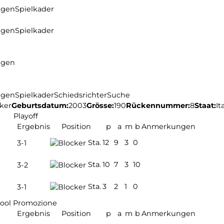
ngen
Spielkader
ngen
Spielkader
ngen
ngen
Spielkader
Schiedsrichter
Suche
ker
Geburtsdatum:
2003
Grösse:
190
Rückennummer:
8
Staat:
It
Playoff
Ergebnis
Position
p
a
m
b
Anmerkungen
Sta.
12
9
3
0
3-1
Sta.
10
7
3
10
3-2
Sta.
3
2
1
0
3-1
ool Promozione
Ergebnis
Position
p
a
m
b
Anmerkungen