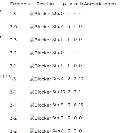
Ergebnis
Position
p
a
m
b
Anmerkungen
o
Sta.
0
-
-
-
1-3
Sta.
4
3
1
0
3-0
io
Sta.
1
1
0
0
2-3
Sta.
0
-
-
-
3-2
Sta.
1
1
0
0
3-1
ugno
Res.
4
2
2
10
1-3
Sta.
10
6
3
1
3-1
Sta.
9
3
6
15
3-1
Sta.
3
3
0
0
3-2
Res.
6
3
3
0
3-2