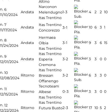
Pla.
Altino
Narconon
n.
6
1-3
Andata
4
2
2
10
Melendugno
11/10/2024
Sub.
Itas Trentino
n.
7
Itas Trentino
Andata
10
6
3
1
3-1
11/17/2024
Concorezzo
Pla.
Hermaea
n.
8
3-1
Andata
9
3
6
15
Olbia
11/24/2024
Pla.
Itas Trentino
Itas Trentino
n.
9
3-2
Andata
3
3
0
0
Esperia
12/01/2024
Pla.
Cremona
Itas Trentino
n.
10
3-2
Ritorno
6
3
3
0
Bressan
12/08/2024
Sub.
Offanengo
Tecnoteam
n.
11
0-3
Ritorno
3
3
0
0
Albese
12/15/2024
Pla.
Itas Trentino
Itas Trentino
n.
12
2-3
Ritorno
17
10
5
2
Futura Busto
12/22/2024