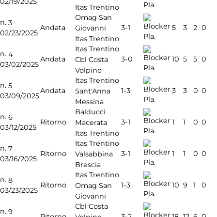
02/19/2025
Pla.
Itas Trentino
Omag San
n.
3
3-1
Andata
5
3
2
0
Giovanni
02/23/2025
Pla.
Itas Trentino
Itas Trentino
n.
4
3-0
Andata
10
5
5
0
Cbl Costa
03/02/2025
Pla.
Volpino
Itas Trentino
n.
5
1-3
Andata
3
3
0
0
Sant'Anna
03/09/2025
Pla.
Messina
Balducci
n.
6
3-1
Ritorno
1
1
0
0
Macerata
03/12/2025
Pla.
Itas Trentino
Itas Trentino
n.
7
3-1
Ritorno
1
1
0
0
Valsabbina
03/16/2025
Pla.
Brescia
Itas Trentino
n.
8
1-3
Ritorno
10
9
1
0
Omag San
03/23/2025
Pla.
Giovanni
Cbl Costa
n.
9
3-2
Ritorno
18
12
6
0
Volpino