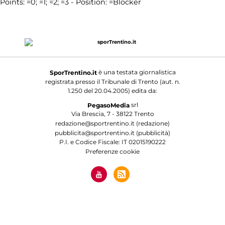
Points:
=0;
=1;
=2;
=3 - Position:
=Blocker
è una testata giornalistica
SporTrentino.it
registrata presso il Tribunale di Trento (aut. n.
1.250 del 20.04.2005) edita da:
srl
PegasoMedia
Via Brescia, 7 - 38122 Trento
redazione@sportrentino.it (redazione)
pubblicita@sportrentino.it (pubblicità)
P.I. e Codice Fiscale: IT 02015190222
Preferenze cookie