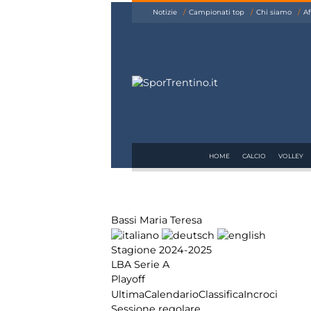
siamo
Notizie
Campionati top
Chi siamo
Af
Affiliazione
Pubblicità
HOME
CALCIO
VOLLEY
Bassi Maria Teresa
Stagione 2024-2025
LBA Serie A
Playoff
Ultima
Calendario
Classifica
Incroci
Sessione regolare