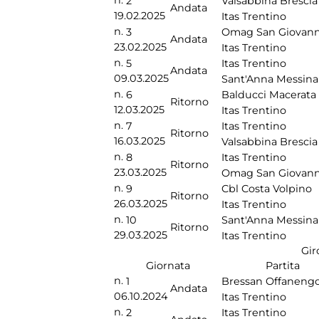
n.
2
Valsabbina Brescia
Andata
19.02.2025
Itas Trentino
n.
3
Omag San Giovann
Andata
23.02.2025
Itas Trentino
n.
5
Itas Trentino
Andata
09.03.2025
Sant'Anna Messina
n.
6
Balducci Macerata
Ritorno
12.03.2025
Itas Trentino
n.
7
Itas Trentino
Ritorno
16.03.2025
Valsabbina Brescia
n.
8
Itas Trentino
Ritorno
23.03.2025
Omag San Giovann
n.
9
Cbl Costa Volpino
Ritorno
26.03.2025
Itas Trentino
n.
10
Sant'Anna Messina
Ritorno
29.03.2025
Itas Trentino
Gir
Giornata
Partita
n.
1
Bressan Offaneng
Andata
06.10.2024
Itas Trentino
n.
2
Itas Trentino