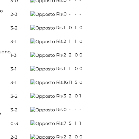
Ris.
0
-
-
-
3-0
io
Ris.
0
-
-
-
2-3
Ris.
1
0
1
0
3-2
Ris.
2
1
1
0
3-1
ugno
Ris.
2
2
0
0
1-3
Ris.
1
1
0
0
3-1
Ris.
16
11
5
0
3-1
Ris.
3
2
0
1
3-2
Ris.
0
-
-
-
3-2
o
Ris.
7
5
1
1
0-3
Ris.
2
2
0
0
2-3