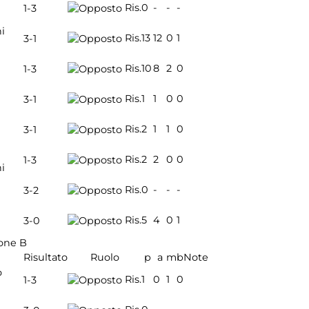
Ris.
0
-
-
-
1-3
i
Ris.
13
12
0
1
3-1
Ris.
10
8
2
0
1-3
Ris.
1
1
0
0
3-1
Ris.
2
1
1
0
3-1
Ris.
2
2
0
0
1-3
i
Ris.
0
-
-
-
3-2
Ris.
5
4
0
1
3-0
one B
Risultato
Ruolo
p
a
m
b
Note
o
Ris.
1
0
1
0
1-3