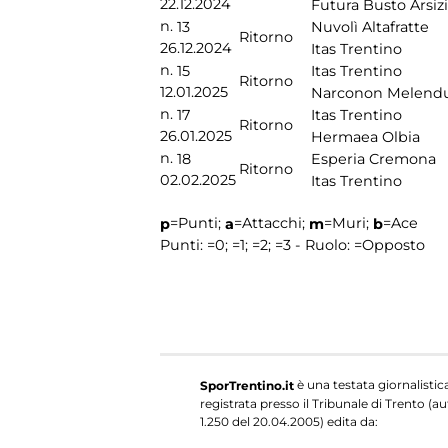
22.12.2024
Futura Busto Arsiz
n.
13
Nuvolì Altafratte
Ritorno
26.12.2024
Itas Trentino
n.
15
Itas Trentino
Ritorno
12.01.2025
Narconon Melend
n.
17
Itas Trentino
Ritorno
26.01.2025
Hermaea Olbia
n.
18
Esperia Cremona
Ritorno
02.02.2025
Itas Trentino
=Punti;
=Attacchi;
=Muri;
=Ace
p
a
m
b
Punti:
=0;
=1;
=2;
=3 - Ruolo:
=Opposto
è una testata giornalistic
SporTrentino.it
registrata presso il Tribunale di Trento (aut
1.250 del 20.04.2005) edita da: