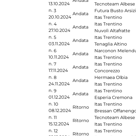
Andata
13.10.2024
Tecnoteam Albese
n.
3
Futura Busto Arsiz
Andata
20.10.2024
Itas Trentino
n.
4
Itas Trentino
Andata
27.10.2024
Nuvolì Altafratte
n.
5
Itas Trentino
Andata
03.11.2024
Tenaglia Altino
n.
6
Narconon Melend
Andata
10.11.2024
Itas Trentino
n.
7
Itas Trentino
Andata
17.11.2024
Concorezzo
n.
8
Hermaea Olbia
Andata
24.11.2024
Itas Trentino
n.
9
Itas Trentino
Andata
01.12.2024
Esperia Cremona
n.
10
Itas Trentino
Ritorno
08.12.2024
Bressan Offaneng
n.
11
Tecnoteam Albese
Ritorno
15.12.2024
Itas Trentino
n.
12
Itas Trentino
Ritorno