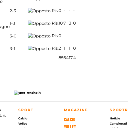
io
Ris.
0
-
-
-
2-3
Ris.
10
7
3
0
1-3
ugno
Ris.
0
-
-
-
3-0
Ris.
2
1
1
0
3-1
85
64
17
4
-
a
SPORT
MAGAZINE
SPORTR
. n.
Calcio
Notizie
CALCIO
Volley
Campionati 
VOLLEY