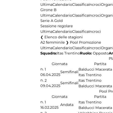
Ultima
Calendario
Classifica
Incroci
Organi
Girone B
Ultima
Calendario
Classifica
Incroci
Organi
Serie A Gold
Sessione regolare
Ultima
Calendario
Classifica
Incroci
Elenco delle stagioni
A2 femminile ❯ Pool Promozione
Ultima
Calendario
Classifica
Incroci
Organi
Squadra:
Ruolo:
Opposto
An
Itas Trentino
Pl
Giornata
Partita
n.
1
Balducci Macerata
Semifinali
06.04.2025
Itas Trentino
n.
2
Itas Trentino
Semifinali
09.04.2025
Balducci Macerata
Pool P
Giornata
Partita
n.
1
Itas Trentino
Andata
16.02.2025
Balducci Macerata