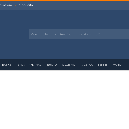
filiazione
Pubblicità
BASKET
SPORT INVERNALI
NUOTO
CICLISMO
ATLETICA
TENNIS
MOTORI