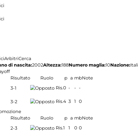
ci
ci
ci
Arbitri
Cerca
no di nascita:
2002
Altezza:
188
Numero maglia:
10
Nazione:
Ital
ayoff
Risultato
Ruolo
p
a
m
b
Note
Ris.
0
-
-
-
3-1
Ris.
4
3
1
0
3-2
romozione
Risultato
Ruolo
p
a
m
b
Note
Ris.
1
1
0
0
2-3