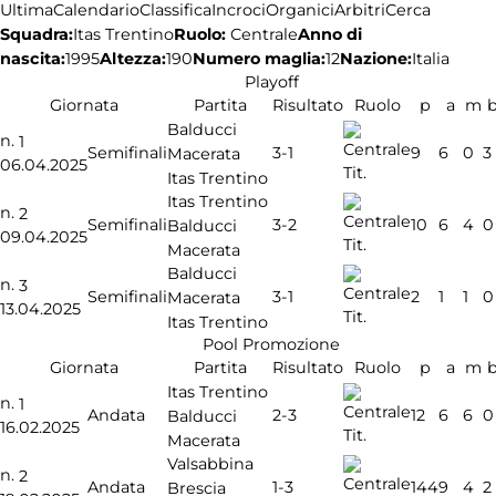
Ultima
Calendario
Classifica
Incroci
Organici
Arbitri
Cerca
Squadra:
Ruolo:
Centrale
Anno di
Itas Trentino
nascita:
1995
Altezza:
190
Numero maglia:
12
Nazione:
Italia
Playoff
Giornata
Partita
Risultato
Ruolo
p
a
m
Balducci
n.
1
3-1
Semifinali
9
6
0
3
Macerata
06.04.2025
Tit.
Itas Trentino
Itas Trentino
n.
2
3-2
Semifinali
10
6
4
0
Balducci
09.04.2025
Tit.
Macerata
Balducci
n.
3
3-1
Semifinali
2
1
1
0
Macerata
13.04.2025
Tit.
Itas Trentino
Pool Promozione
Giornata
Partita
Risultato
Ruolo
p
a
m
Itas Trentino
n.
1
2-3
Andata
12
6
6
0
Balducci
16.02.2025
Tit.
Macerata
Valsabbina
n.
2
1-3
Andata
144
9
4
2
Brescia