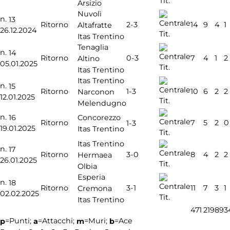
Tit.
Arsizio
Nuvolì
n.
13
2-3
Ritorno
14
9
4
1
Altafratte
26.12.2024
Tit.
Itas Trentino
Tenaglia
n.
14
0-3
Ritorno
7
4
1
2
Altino
05.01.2025
Tit.
Itas Trentino
Itas Trentino
n.
15
1-3
Ritorno
10
6
2
2
Narconon
12.01.2025
Tit.
Melendugno
n.
16
Concorezzo
Ritorno
7
5
2
0
1-3
19.01.2025
Itas Trentino
Tit.
Itas Trentino
n.
17
3-0
Ritorno
8
4
2
2
Hermaea
26.01.2025
Tit.
Olbia
Esperia
n.
18
3-1
Ritorno
11
7
3
1
Cremona
02.02.2025
Tit.
Itas Trentino
471
219
89
3
=Punti;
=Attacchi;
=Muri;
=Ace
p
a
m
b