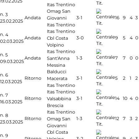
19.02.2025
Tit.
Itas Trentino
Omag San
n.
3
3-1
Andata
16
9
4
3
Giovanni
23.02.2025
Tit.
Itas Trentino
Itas Trentino
n.
4
3-0
Andata
9
5
4
0
Cbl Costa
02.03.2025
Tit.
Volpino
Itas Trentino
n.
5
1-3
Andata
7
7
0
0
Sant'Anna
09.03.2025
Tit.
Messina
Balducci
n.
6
3-1
Ritorno
5
2
1
2
Macerata
12.03.2025
Tit.
Itas Trentino
Itas Trentino
n.
7
3-1
Ritorno
14
10
4
0
Valsabbina
16.03.2025
Tit.
Brescia
Itas Trentino
n.
8
1-3
Ritorno
12
7
3
2
Omag San
23.03.2025
Tit.
Giovanni
Cbl Costa
n.
9
3-2
Ritorno
16
9
4
3
Volpino