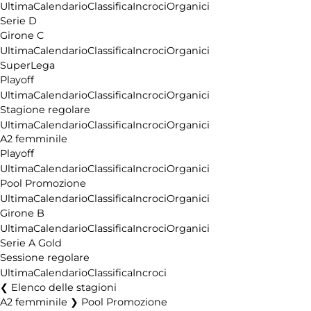
Ultima
Calendario
Classifica
Incroci
Organici
Serie D
Girone C
Ultima
Calendario
Classifica
Incroci
Organici
SuperLega
Playoff
Ultima
Calendario
Classifica
Incroci
Organici
Stagione regolare
Ultima
Calendario
Classifica
Incroci
Organici
A2 femminile
Playoff
Ultima
Calendario
Classifica
Incroci
Organici
Pool Promozione
Ultima
Calendario
Classifica
Incroci
Organici
Girone B
Ultima
Calendario
Classifica
Incroci
Organici
Serie A Gold
Sessione regolare
Ultima
Calendario
Classifica
Incroci
Elenco delle stagioni
A2 femminile ❯ Pool Promozione