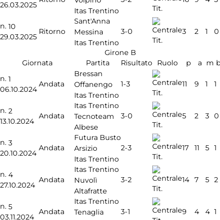
26.03.2025
Tit.
Itas Trentino
Sant'Anna
n.
10
3-0
Ritorno
3
2
1
0
Messina
29.03.2025
Tit.
Itas Trentino
Girone B
Giornata
Partita
Risultato
Ruolo
p
a
m
Bressan
n.
1
1-3
Andata
11
9
1
1
Offanengo
06.10.2024
Tit.
Itas Trentino
Itas Trentino
n.
2
3-0
Andata
5
2
3
0
Tecnoteam
13.10.2024
Tit.
Albese
Futura Busto
n.
3
2-3
Andata
17
11
5
1
Arsizio
20.10.2024
Tit.
Itas Trentino
Itas Trentino
n.
4
3-2
Andata
14
7
5
2
Nuvolì
27.10.2024
Tit.
Altafratte
Itas Trentino
n.
5
3-1
Andata
9
4
4
1
Tenaglia
03.11.2024