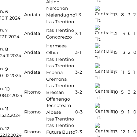
Tit.
Altino
Narconon
n.
6
1-3
Andata
13
8
3
2
Melendugno
10.11.2024
Tit.
Itas Trentino
n.
7
Itas Trentino
Andata
21
14
6
1
3-1
17.11.2024
Concorezzo
Tit.
Hermaea
n.
8
3-1
Andata
15
13
2
0
Olbia
24.11.2024
Tit.
Itas Trentino
Itas Trentino
n.
9
3-2
Andata
17
11
5
1
Esperia
01.12.2024
Tit.
Cremona
Itas Trentino
n.
10
3-2
Ritorno
10
5
3
2
Bressan
08.12.2024
Tit.
Offanengo
Tecnoteam
n.
11
0-3
Ritorno
10
9
1
0
Albese
15.12.2024
Tit.
Itas Trentino
Itas Trentino
n.
12
2-3
Ritorno
13
12
1
0
Futura Busto
22.12.2024