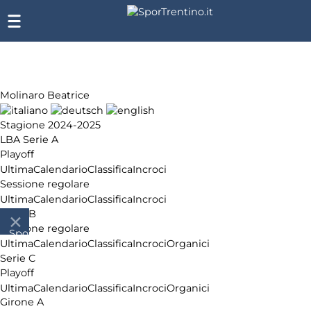
Molinaro Beatrice
Stagione 2024-2025
LBA Serie A
Playoff
Ultima
Calendario
Classifica
Incroci
Sessione regolare
Ultima
Calendario
Classifica
Incroci
Serie B
Sessione regolare
SporTrentino.it
Ultima
Calendario
Classifica
Incroci
Organici
Chi
Serie C
siamo
Playoff
Affiliazione
Ultima
Calendario
Classifica
Incroci
Organici
Pubblicità
Girone A