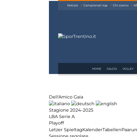
siamo
Notizie
Campionati top
Chi siamo
Af
Affiliazione
Pubblicità
HOME
CALCIO
VOLLEY
Dell'Amico Gaia
Stagione 2024-2025
LBA Serie A
Playoff
Letzer Spieltag
Kalender
Tabellen
Paaru
Sessione regolare