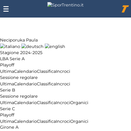
Chi
siamo
Affiliazione
Pubblicità
Neciporuka Paula
Stagione 2024-2025
LBA Serie A
Playoff
Ultima
Calendario
Classifica
Incroci
Sessione regolare
Ultima
Calendario
Classifica
Incroci
Serie B
Sessione regolare
Ultima
Calendario
Classifica
Incroci
Organici
Serie C
Playoff
Ultima
Calendario
Classifica
Incroci
Organici
Girone A