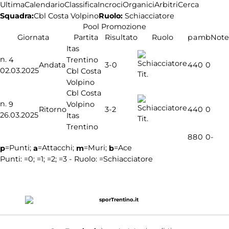
Ultima
Calendario
Classifica
Incroci
Organici
Arbitri
Cerca
Squadra:
Ruolo:
Schiacciatore
Cbl Costa Volpino
Pool Promozione
Giornata
Partita
Risultato
Ruolo
p
a
m
b
Note
Itas
n.
Trentino
4
3-0
Andata
4
4
0
0
02.03.2025
Cbl Costa
Tit.
Volpino
Cbl Costa
n.
Volpino
9
3-2
Ritorno
4
4
0
0
26.03.2025
Itas
Tit.
Trentino
8
8
0
0
-
=Punti;
=Attacchi;
=Muri;
=Ace
p
a
m
b
Punti:
=0;
=1;
=2;
=3 - Ruolo:
=Schiacciatore