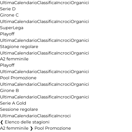
Ultima
Calendario
Classifica
Incroci
Organici
Serie D
Girone C
Ultima
Calendario
Classifica
Incroci
Organici
SuperLega
Playoff
Ultima
Calendario
Classifica
Incroci
Organici
Stagione regolare
Ultima
Calendario
Classifica
Incroci
Organici
A2 femminile
Playoff
Ultima
Calendario
Classifica
Incroci
Organici
Pool Promozione
Ultima
Calendario
Classifica
Incroci
Organici
Girone B
Ultima
Calendario
Classifica
Incroci
Organici
Serie A Gold
Sessione regolare
Ultima
Calendario
Classifica
Incroci
Elenco delle stagioni
A2 femminile ❯ Pool Promozione