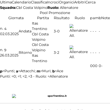
Ultima
Calendario
Classifica
Incroci
Organici
Arbitri
Cerca
Squadra:
Ruolo:
Allenatore
Cbl Costa Volpino
Pool Promozione
Giornata
Partita
Risultato
Ruolo
p
a
m
b
Note
Itas
n.
Trentino
4
3-0
Andata
-
-
-
-
02.03.2025
Cbl Costa
All.
Volpino
Cbl Costa
n.
Volpino
9
3-2
Ritorno
-
-
-
-
26.03.2025
Itas
All.
Trentino
0
0
0
0
-
=Punti;
=Attacchi;
=Muri;
=Ace
p
a
m
b
Punti:
=0;
=1;
=2;
=3 - Ruolo:
=Allenatore