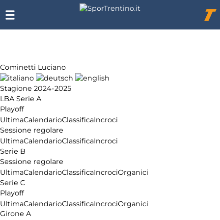
Chi
siamo
Affiliazione
Pubblicità
Cominetti Luciano
Stagione 2024-2025
LBA Serie A
Playoff
Ultima
Calendario
Classifica
Incroci
Sessione regolare
Ultima
Calendario
Classifica
Incroci
Serie B
Sessione regolare
Ultima
Calendario
Classifica
Incroci
Organici
Serie C
Playoff
Ultima
Calendario
Classifica
Incroci
Organici
Girone A