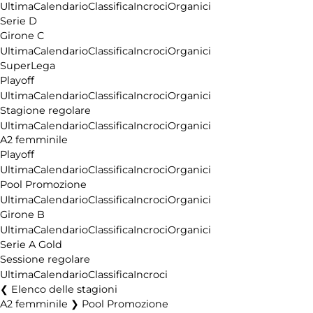
Ultima
Calendario
Classifica
Incroci
Organici
Serie D
Girone C
Ultima
Calendario
Classifica
Incroci
Organici
SuperLega
Playoff
Ultima
Calendario
Classifica
Incroci
Organici
Stagione regolare
Ultima
Calendario
Classifica
Incroci
Organici
A2 femminile
Playoff
Ultima
Calendario
Classifica
Incroci
Organici
Pool Promozione
Ultima
Calendario
Classifica
Incroci
Organici
Girone B
Ultima
Calendario
Classifica
Incroci
Organici
Serie A Gold
Sessione regolare
Ultima
Calendario
Classifica
Incroci
Elenco delle stagioni
A2 femminile ❯ Pool Promozione