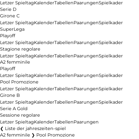
Letzer Spieltag
Kalender
Tabellen
Paarungen
Spielkader
Serie D
Girone C
Letzer Spieltag
Kalender
Tabellen
Paarungen
Spielkader
SuperLega
Playoff
Letzer Spieltag
Kalender
Tabellen
Paarungen
Spielkader
Stagione regolare
Letzer Spieltag
Kalender
Tabellen
Paarungen
Spielkader
A2 femminile
Playoff
Letzer Spieltag
Kalender
Tabellen
Paarungen
Spielkader
Pool Promozione
Letzer Spieltag
Kalender
Tabellen
Paarungen
Spielkader
Girone B
Letzer Spieltag
Kalender
Tabellen
Paarungen
Spielkader
Serie A Gold
Sessione regolare
Letzer Spieltag
Kalender
Tabellen
Paarungen
Liste der jahreszeiten-spiel
A2 femminile ❯ Pool Promozione