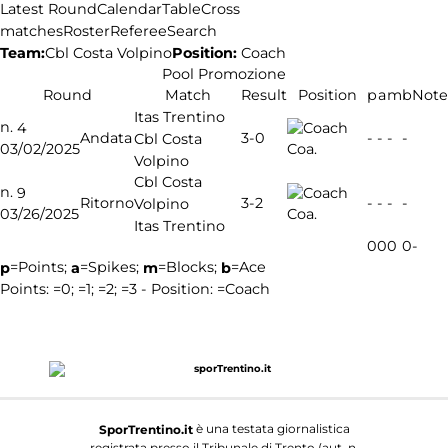
Latest Round
Calendar
Table
Cross
matches
Roster
Referee
Search
Team:
Position:
Coach
Cbl Costa Volpino
Pool Promozione
Round
Match
Result
Position
p
a
m
b
Note
Itas Trentino
n.
4
3-0
Andata
-
-
-
-
Cbl Costa
03/02/2025
Coa.
Volpino
Cbl Costa
n.
9
3-2
Ritorno
-
-
-
-
Volpino
03/26/2025
Coa.
Itas Trentino
0
0
0
0
-
=Points;
=Spikes;
=Blocks;
=Ace
p
a
m
b
Points:
=0;
=1;
=2;
=3 - Position:
=Coach
è una testata giornalistica
SporTrentino.it
registrata presso il Tribunale di Trento (aut. n.