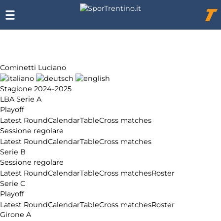
Chi
siamo
Affiliazione
Pubblicità
Cominetti Luciano
Stagione 2024-2025
LBA Serie A
Playoff
Latest Round
Calendar
Table
Cross matches
Sessione regolare
Latest Round
Calendar
Table
Cross matches
Serie B
Sessione regolare
Latest Round
Calendar
Table
Cross matches
Roster
Serie C
Playoff
Latest Round
Calendar
Table
Cross matches
Roster
Girone A