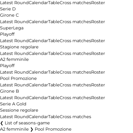
Latest Round
Calendar
Table
Cross matches
Roster
Serie D
Girone C
Latest Round
Calendar
Table
Cross matches
Roster
SuperLega
Playoff
Latest Round
Calendar
Table
Cross matches
Roster
Stagione regolare
Latest Round
Calendar
Table
Cross matches
Roster
A2 femminile
Playoff
Latest Round
Calendar
Table
Cross matches
Roster
Pool Promozione
Latest Round
Calendar
Table
Cross matches
Roster
Girone B
Latest Round
Calendar
Table
Cross matches
Roster
Serie A Gold
Sessione regolare
Latest Round
Calendar
Table
Cross matches
List of seasons-game
A2 femminile ❯ Pool Promozione