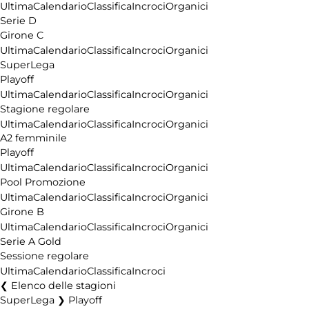
Ultima
Calendario
Classifica
Incroci
Organici
Serie D
Girone C
Ultima
Calendario
Classifica
Incroci
Organici
SuperLega
Playoff
Ultima
Calendario
Classifica
Incroci
Organici
Stagione regolare
Ultima
Calendario
Classifica
Incroci
Organici
A2 femminile
Playoff
Ultima
Calendario
Classifica
Incroci
Organici
Pool Promozione
Ultima
Calendario
Classifica
Incroci
Organici
Girone B
Ultima
Calendario
Classifica
Incroci
Organici
Serie A Gold
Sessione regolare
Ultima
Calendario
Classifica
Incroci
Elenco delle stagioni
SuperLega ❯ Playoff