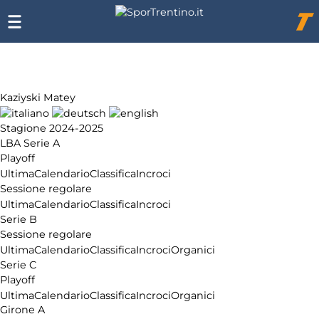
Chi
siamo
Affiliazione
Pubblicità
Kaziyski Matey
Stagione 2024-2025
LBA Serie A
Playoff
Ultima
Calendario
Classifica
Incroci
Sessione regolare
Ultima
Calendario
Classifica
Incroci
Serie B
Sessione regolare
Ultima
Calendario
Classifica
Incroci
Organici
Serie C
Playoff
Ultima
Calendario
Classifica
Incroci
Organici
Girone A