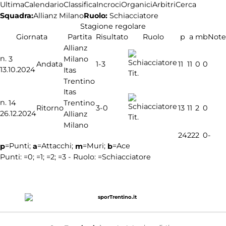
Ultima
Calendario
Classifica
Incroci
Organici
Arbitri
Cerca
Squadra:
Ruolo:
Schiacciatore
Allianz Milano
Stagione regolare
Giornata
Partita
Risultato
Ruolo
p
a
m
b
Note
Allianz
n.
Milano
3
1-3
Andata
11
11
0
0
13.10.2024
Itas
Tit.
Trentino
Itas
n.
Trentino
14
3-0
Ritorno
13
11
2
0
26.12.2024
Allianz
Tit.
Milano
24
22
2
0
-
=Punti;
=Attacchi;
=Muri;
=Ace
p
a
m
b
Punti:
=0;
=1;
=2;
=3 - Ruolo:
=Schiacciatore