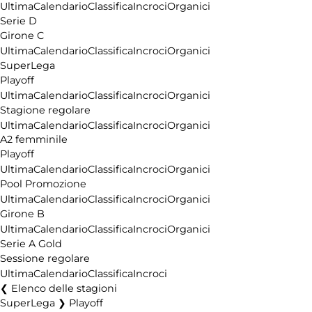
Ultima
Calendario
Classifica
Incroci
Organici
Serie D
Girone C
Ultima
Calendario
Classifica
Incroci
Organici
SuperLega
Playoff
Ultima
Calendario
Classifica
Incroci
Organici
Stagione regolare
Ultima
Calendario
Classifica
Incroci
Organici
A2 femminile
Playoff
Ultima
Calendario
Classifica
Incroci
Organici
Pool Promozione
Ultima
Calendario
Classifica
Incroci
Organici
Girone B
Ultima
Calendario
Classifica
Incroci
Organici
Serie A Gold
Sessione regolare
Ultima
Calendario
Classifica
Incroci
Elenco delle stagioni
SuperLega ❯ Playoff