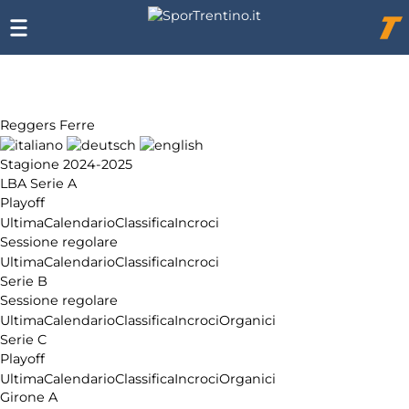
Chi
siamo
Affiliazione
Pubblicità
Reggers Ferre
Stagione 2024-2025
LBA Serie A
Playoff
Ultima
Calendario
Classifica
Incroci
Sessione regolare
Ultima
Calendario
Classifica
Incroci
Serie B
Sessione regolare
Ultima
Calendario
Classifica
Incroci
Organici
Serie C
Playoff
Ultima
Calendario
Classifica
Incroci
Organici
Girone A