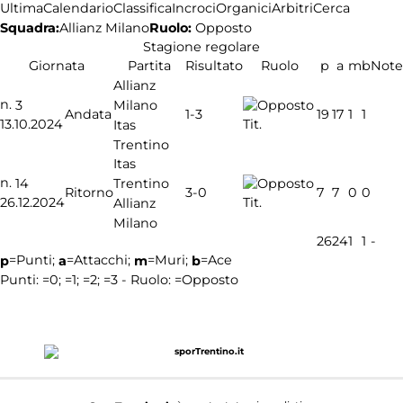
Ultima
Calendario
Classifica
Incroci
Organici
Arbitri
Cerca
Squadra:
Ruolo:
Opposto
Allianz Milano
Stagione regolare
Giornata
Partita
Risultato
Ruolo
p
a
m
b
Note
Allianz
n.
Milano
3
1-3
Andata
19
17
1
1
13.10.2024
Tit.
Itas
Trentino
Itas
n.
Trentino
14
3-0
Ritorno
7
7
0
0
26.12.2024
Tit.
Allianz
Milano
26
24
1
1
-
=Punti;
=Attacchi;
=Muri;
=Ace
p
a
m
b
Punti:
=0;
=1;
=2;
=3 - Ruolo:
=Opposto