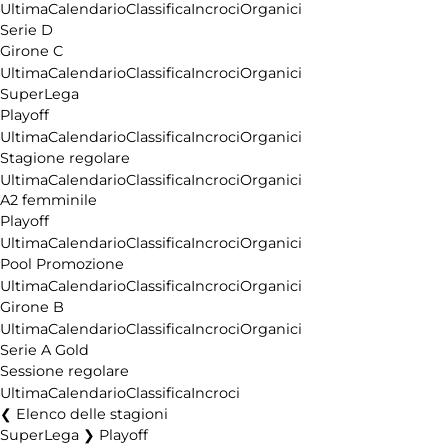
Ultima
Calendario
Classifica
Incroci
Organici
Serie D
Girone C
Ultima
Calendario
Classifica
Incroci
Organici
SuperLega
Playoff
Ultima
Calendario
Classifica
Incroci
Organici
Stagione regolare
Ultima
Calendario
Classifica
Incroci
Organici
A2 femminile
Playoff
Ultima
Calendario
Classifica
Incroci
Organici
Pool Promozione
Ultima
Calendario
Classifica
Incroci
Organici
Girone B
Ultima
Calendario
Classifica
Incroci
Organici
Serie A Gold
Sessione regolare
Ultima
Calendario
Classifica
Incroci
Elenco delle stagioni
SuperLega ❯ Playoff