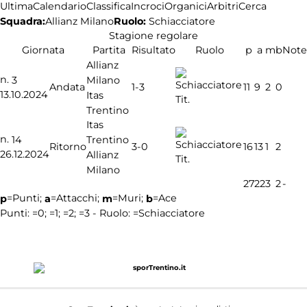
Ultima
Calendario
Classifica
Incroci
Organici
Arbitri
Cerca
Squadra:
Ruolo:
Schiacciatore
Allianz Milano
Stagione regolare
Giornata
Partita
Risultato
Ruolo
p
a
m
b
Note
Allianz
n.
Milano
3
1-3
Andata
11
9
2
0
13.10.2024
Itas
Tit.
Trentino
Itas
n.
Trentino
14
3-0
Ritorno
16
13
1
2
26.12.2024
Allianz
Tit.
Milano
27
22
3
2
-
=Punti;
=Attacchi;
=Muri;
=Ace
p
a
m
b
Punti:
=0;
=1;
=2;
=3 - Ruolo:
=Schiacciatore