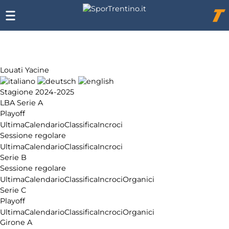
Chi
siamo
Affiliazione
Pubblicità
Louati Yacine
Stagione 2024-2025
LBA Serie A
Playoff
Ultima
Calendario
Classifica
Incroci
Sessione regolare
Ultima
Calendario
Classifica
Incroci
Serie B
Sessione regolare
Ultima
Calendario
Classifica
Incroci
Organici
Serie C
Playoff
Ultima
Calendario
Classifica
Incroci
Organici
Girone A