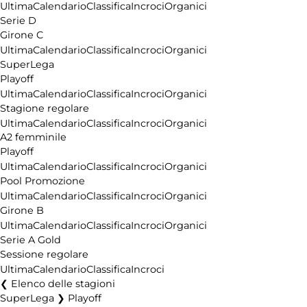
Ultima
Calendario
Classifica
Incroci
Organici
Serie D
Girone C
Ultima
Calendario
Classifica
Incroci
Organici
SuperLega
Playoff
Ultima
Calendario
Classifica
Incroci
Organici
Stagione regolare
Ultima
Calendario
Classifica
Incroci
Organici
A2 femminile
Playoff
Ultima
Calendario
Classifica
Incroci
Organici
Pool Promozione
Ultima
Calendario
Classifica
Incroci
Organici
Girone B
Ultima
Calendario
Classifica
Incroci
Organici
Serie A Gold
Sessione regolare
Ultima
Calendario
Classifica
Incroci
Elenco delle stagioni
SuperLega ❯ Playoff