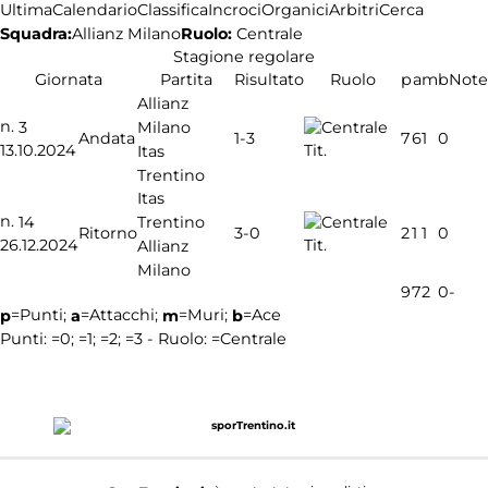
Ultima
Calendario
Classifica
Incroci
Organici
Arbitri
Cerca
Squadra:
Ruolo:
Centrale
Allianz Milano
Stagione regolare
Giornata
Partita
Risultato
Ruolo
p
a
m
b
Note
Allianz
n.
Milano
3
1-3
Andata
7
6
1
0
13.10.2024
Tit.
Itas
Trentino
Itas
n.
Trentino
14
3-0
Ritorno
2
1
1
0
26.12.2024
Tit.
Allianz
Milano
9
7
2
0
-
=Punti;
=Attacchi;
=Muri;
=Ace
p
a
m
b
Punti:
=0;
=1;
=2;
=3 - Ruolo:
=Centrale