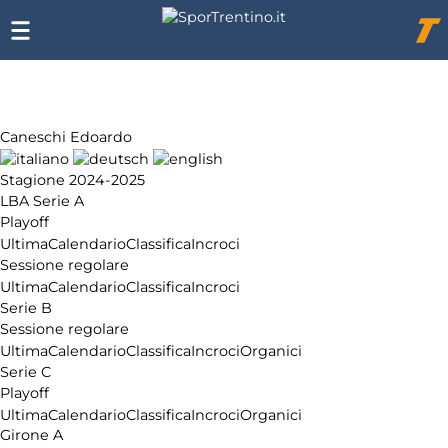
Chi
siamo
Affiliazione
Pubblicità
Caneschi Edoardo
Stagione 2024-2025
LBA Serie A
Playoff
Ultima
Calendario
Classifica
Incroci
Sessione regolare
Ultima
Calendario
Classifica
Incroci
Serie B
Sessione regolare
Ultima
Calendario
Classifica
Incroci
Organici
Serie C
Playoff
Ultima
Calendario
Classifica
Incroci
Organici
Girone A