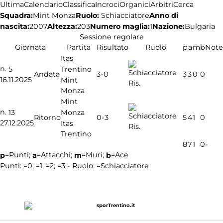
Ultima
Calendario
Classifica
Incroci
Organici
Arbitri
Cerca
Squadra:
Ruolo:
Schiacciatore
Anno di
Mint Monza
nascita:
2007
Altezza:
203
Numero maglia:
1
Nazione:
Bulgaria
Sessione regolare
Giornata
Partita
Risultato
Ruolo
p
a
m
b
Note
Itas
n.
Trentino
5
3-0
Andata
3
3
0
0
16.11.2025
Mint
Ris.
Monza
Mint
n.
Monza
13
0-3
Ritorno
5
4
1
0
27.12.2025
Itas
Ris.
Trentino
8
7
1
0
-
=Punti;
=Attacchi;
=Muri;
=Ace
p
a
m
b
Punti:
=0;
=1;
=2;
=3 - Ruolo:
=Schiacciatore