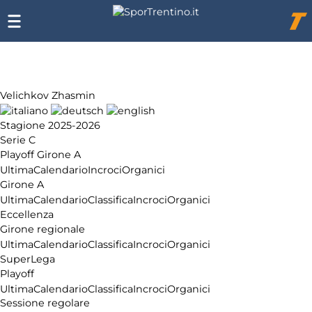
Chi
siamo
Affiliazione
Pubblicità
Velichkov Zhasmin
Stagione 2025-2026
Serie C
Playoff Girone A
Ultima
Calendario
Incroci
Organici
Girone A
Ultima
Calendario
Classifica
Incroci
Organici
Eccellenza
Girone regionale
Ultima
Calendario
Classifica
Incroci
Organici
SuperLega
Playoff
Ultima
Calendario
Classifica
Incroci
Organici
Sessione regolare