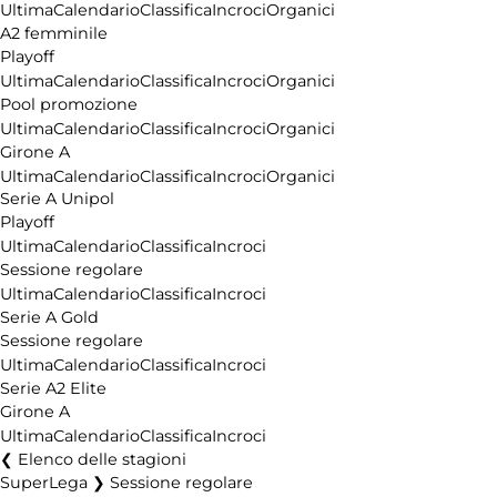
Ultima
Calendario
Classifica
Incroci
Organici
A2 femminile
Playoff
Ultima
Calendario
Classifica
Incroci
Organici
Pool promozione
Ultima
Calendario
Classifica
Incroci
Organici
Girone A
Ultima
Calendario
Classifica
Incroci
Organici
Serie A Unipol
Playoff
Ultima
Calendario
Classifica
Incroci
Sessione regolare
Ultima
Calendario
Classifica
Incroci
Serie A Gold
Sessione regolare
Ultima
Calendario
Classifica
Incroci
Serie A2 Elite
Girone A
Ultima
Calendario
Classifica
Incroci
Elenco delle stagioni
SuperLega ❯ Sessione regolare