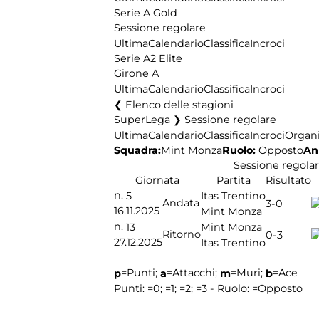
Serie A Gold
Sessione regolare
Ultima
Calendario
Classifica
Incroci
Serie A2 Elite
Girone A
Ultima
Calendario
Classifica
Incroci
Elenco delle stagioni
SuperLega ❯ Sessione regolare
Ultima
Calendario
Classifica
Incroci
Organi
Squadra:
Ruolo:
Opposto
An
Mint Monza
Sessione regola
Giornata
Partita
Risultato
n.
5
Itas Trentino
Andata
3-0
16.11.2025
Mint Monza
n.
13
Mint Monza
Ritorno
0-3
27.12.2025
Itas Trentino
=Punti;
=Attacchi;
=Muri;
=Ace
p
a
m
b
Punti:
=0;
=1;
=2;
=3 - Ruolo:
=Opposto