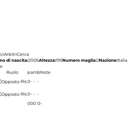
ci
Arbitri
Cerca
no di nascita:
2006
Altezza:
195
Numero maglia:
2
Nazione:
Italia
re
Ruolo
p
a
m
b
Note
Ris.
0
-
-
-
Ris.
0
-
-
-
0
0
0
0
-