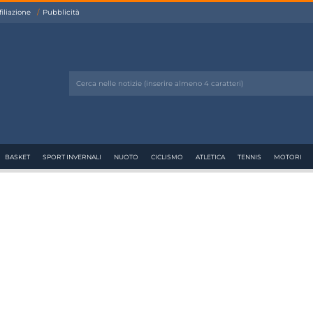
filiazione
Pubblicità
BASKET
SPORT INVERNALI
NUOTO
CICLISMO
ATLETICA
TENNIS
MOTORI