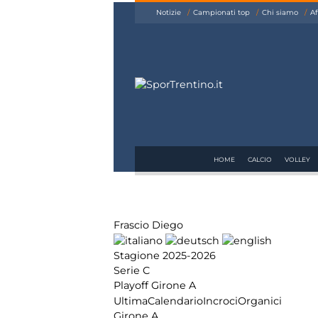
siamo
Notizie
Campionati top
Chi siamo
Af
Affiliazione
Pubblicità
HOME
CALCIO
VOLLEY
Frascio Diego
Stagione 2025-2026
Serie C
Playoff Girone A
Ultima
Calendario
Incroci
Organici
Girone A