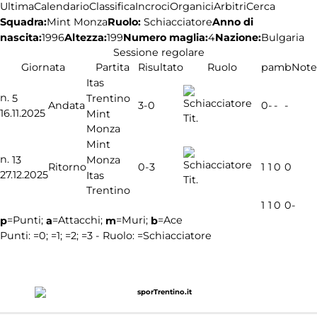
Ultima
Calendario
Classifica
Incroci
Organici
Arbitri
Cerca
Squadra:
Ruolo:
Schiacciatore
Anno di
Mint Monza
nascita:
1996
Altezza:
199
Numero maglia:
4
Nazione:
Bulgaria
Sessione regolare
Giornata
Partita
Risultato
Ruolo
p
a
m
b
Note
Itas
n.
Trentino
5
3-0
Andata
0
-
-
-
16.11.2025
Mint
Tit.
Monza
Mint
n.
Monza
13
0-3
Ritorno
1
1
0
0
27.12.2025
Itas
Tit.
Trentino
1
1
0
0
-
=Punti;
=Attacchi;
=Muri;
=Ace
p
a
m
b
Punti:
=0;
=1;
=2;
=3 - Ruolo:
=Schiacciatore