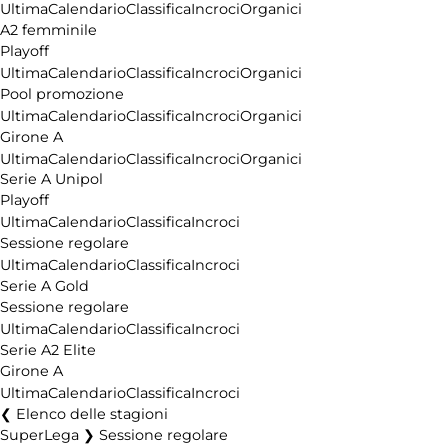
Ultima
Calendario
Classifica
Incroci
Organici
A2 femminile
Playoff
Ultima
Calendario
Classifica
Incroci
Organici
Pool promozione
Ultima
Calendario
Classifica
Incroci
Organici
Girone A
Ultima
Calendario
Classifica
Incroci
Organici
Serie A Unipol
Playoff
Ultima
Calendario
Classifica
Incroci
Sessione regolare
Ultima
Calendario
Classifica
Incroci
Serie A Gold
Sessione regolare
Ultima
Calendario
Classifica
Incroci
Serie A2 Elite
Girone A
Ultima
Calendario
Classifica
Incroci
Elenco delle stagioni
SuperLega ❯ Sessione regolare