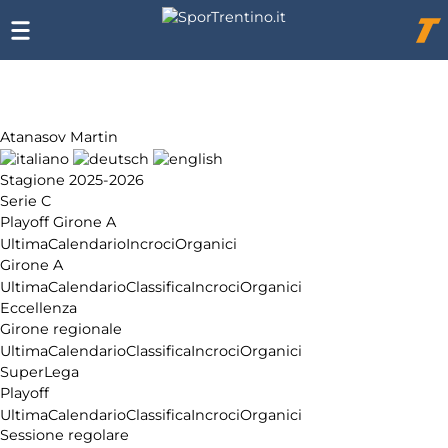
Chi
siamo
Affiliazione
Pubblicità
Atanasov Martin
Stagione 2025-2026
Serie C
Playoff Girone A
Ultima
Calendario
Incroci
Organici
Girone A
Ultima
Calendario
Classifica
Incroci
Organici
Eccellenza
Girone regionale
Ultima
Calendario
Classifica
Incroci
Organici
SuperLega
Playoff
Ultima
Calendario
Classifica
Incroci
Organici
Sessione regolare