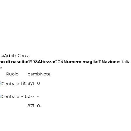
ci
Arbitri
Cerca
o di nascita:
1998
Altezza:
204
Numero maglia:
11
Nazione:
Italia
e
Ruolo
p
a
m
b
Note
Tit.
8
7
1
0
Ris.
0
-
-
-
8
7
1
0
-