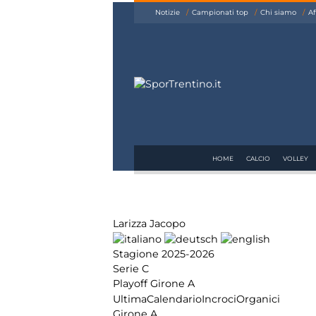
siamo
Notizie
Campionati top
Chi siamo
Af
Affiliazione
Pubblicità
HOME
CALCIO
VOLLEY
Larizza Jacopo
Stagione 2025-2026
Serie C
Playoff Girone A
Ultima
Calendario
Incroci
Organici
Girone A