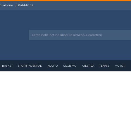
filiazione
Pubblicità
BASKET
SPORT INVERNALI
NUOTO
CICLISMO
ATLETICA
TENNIS
MOTORI