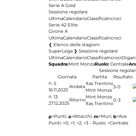
Serie A Gold
Sessione regolare
Ultima
Calendario
Classifica
Incroci
Serie A2 Elite
Girone A
Ultima
Calendario
Classifica
Incroci
Elenco delle stagioni
SuperLega ❯ Sessione regolare
Ultima
Calendario
Classifica
Incroci
Organi
Squadra:
Ruolo:
Centrale
Ann
Mint Monza
Sessione regolar
Giornata
Partita
Risultato
n.
5
Itas Trentino
Andata
3-0
16.11.2025
Mint Monza
n.
13
Mint Monza
Ritorno
0-3
27.12.2025
Itas Trentino
=Punti;
=Attacchi;
=Muri;
=Ace
p
a
m
b
Punti:
=0;
=1;
=2;
=3 - Ruolo:
=Centrale