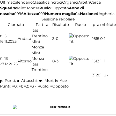
Ultima
Calendario
Classifica
Incroci
Organici
Arbitri
Cerca
Squadra:
Ruolo:
Opposto
Anno di
Mint Monza
nascita:
1996
Altezza:
199
Numero maglia:
14
Nazione:
Ungheria
Sessione regolare
Giornata
Partita
Risultato
Ruolo
p
a
m
b
Note
Itas
n.
Trentino
5
3-0
Andata
16
15
0
1
16.11.2025
Tit.
Mint
Monza
Mint
n.
Monza
13
0-3
Ritorno
15
13
1
1
27.12.2025
Tit.
Itas
Trentino
31
28
1
2
-
=Punti;
=Attacchi;
=Muri;
=Ace
p
a
m
b
Punti:
=0;
=1;
=2;
=3 - Ruolo:
=Opposto