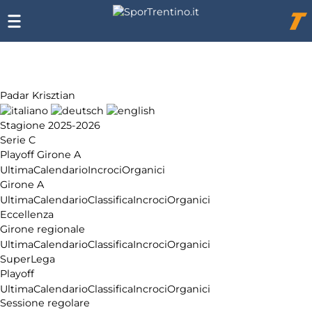
Chi
siamo
Affiliazione
Pubblicità
Padar Krisztian
Stagione 2025-2026
Serie C
Playoff Girone A
Ultima
Calendario
Incroci
Organici
Girone A
Ultima
Calendario
Classifica
Incroci
Organici
Eccellenza
Girone regionale
Ultima
Calendario
Classifica
Incroci
Organici
SuperLega
Playoff
Ultima
Calendario
Classifica
Incroci
Organici
Sessione regolare