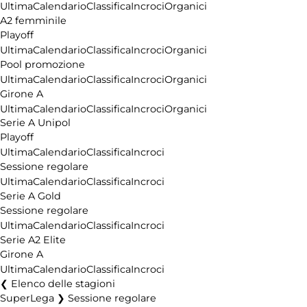
Ultima
Calendario
Classifica
Incroci
Organici
A2 femminile
Playoff
Ultima
Calendario
Classifica
Incroci
Organici
Pool promozione
Ultima
Calendario
Classifica
Incroci
Organici
Girone A
Ultima
Calendario
Classifica
Incroci
Organici
Serie A Unipol
Playoff
Ultima
Calendario
Classifica
Incroci
Sessione regolare
Ultima
Calendario
Classifica
Incroci
Serie A Gold
Sessione regolare
Ultima
Calendario
Classifica
Incroci
Serie A2 Elite
Girone A
Ultima
Calendario
Classifica
Incroci
Elenco delle stagioni
SuperLega ❯ Sessione regolare