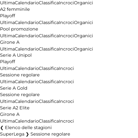
Ultima
Calendario
Classifica
Incroci
Organici
A2 femminile
Playoff
Ultima
Calendario
Classifica
Incroci
Organici
Pool promozione
Ultima
Calendario
Classifica
Incroci
Organici
Girone A
Ultima
Calendario
Classifica
Incroci
Organici
Serie A Unipol
Playoff
Ultima
Calendario
Classifica
Incroci
Sessione regolare
Ultima
Calendario
Classifica
Incroci
Serie A Gold
Sessione regolare
Ultima
Calendario
Classifica
Incroci
Serie A2 Elite
Girone A
Ultima
Calendario
Classifica
Incroci
Elenco delle stagioni
SuperLega ❯ Sessione regolare