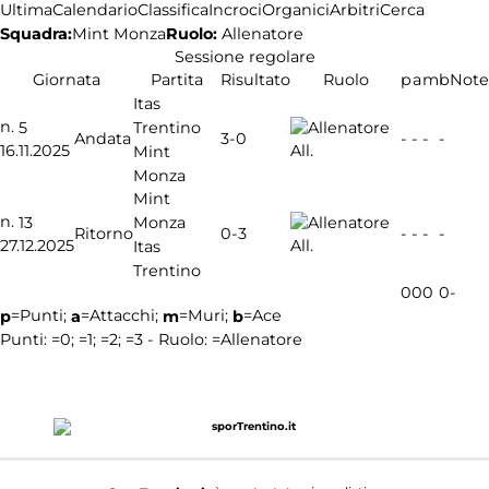
Ultima
Calendario
Classifica
Incroci
Organici
Arbitri
Cerca
Squadra:
Ruolo:
Allenatore
Mint Monza
Sessione regolare
Giornata
Partita
Risultato
Ruolo
p
a
m
b
Note
Itas
n.
Trentino
5
3-0
Andata
-
-
-
-
16.11.2025
All.
Mint
Monza
Mint
n.
Monza
13
0-3
Ritorno
-
-
-
-
27.12.2025
All.
Itas
Trentino
0
0
0
0
-
=Punti;
=Attacchi;
=Muri;
=Ace
p
a
m
b
Punti:
=0;
=1;
=2;
=3 - Ruolo:
=Allenatore