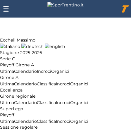
Chi
siamo
Affiliazione
Pubblicità
Eccheli Massimo
Stagione 2025-2026
Serie C
Playoff Girone A
Ultima
Calendario
Incroci
Organici
Girone A
Ultima
Calendario
Classifica
Incroci
Organici
Eccellenza
Girone regionale
Ultima
Calendario
Classifica
Incroci
Organici
SuperLega
Playoff
Ultima
Calendario
Classifica
Incroci
Organici
Sessione regolare