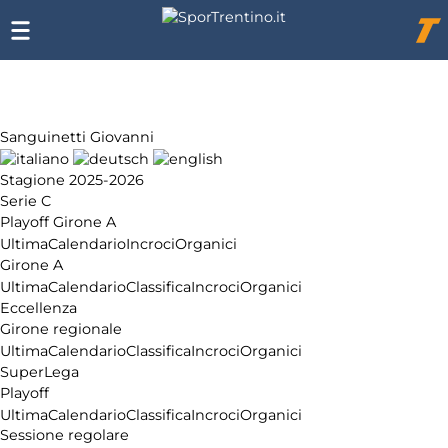
Chi
siamo
Affiliazione
Pubblicità
Sanguinetti Giovanni
Stagione 2025-2026
Serie C
Playoff Girone A
Ultima
Calendario
Incroci
Organici
Girone A
Ultima
Calendario
Classifica
Incroci
Organici
Eccellenza
Girone regionale
Ultima
Calendario
Classifica
Incroci
Organici
SuperLega
Playoff
Ultima
Calendario
Classifica
Incroci
Organici
Sessione regolare