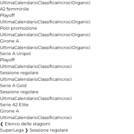
Ultima
Calendario
Classifica
Incroci
Organici
A2 femminile
Playoff
Ultima
Calendario
Classifica
Incroci
Organici
Pool promozione
Ultima
Calendario
Classifica
Incroci
Organici
Girone A
Ultima
Calendario
Classifica
Incroci
Organici
Serie A Unipol
Playoff
Ultima
Calendario
Classifica
Incroci
Sessione regolare
Ultima
Calendario
Classifica
Incroci
Serie A Gold
Sessione regolare
Ultima
Calendario
Classifica
Incroci
Serie A2 Elite
Girone A
Ultima
Calendario
Classifica
Incroci
Elenco delle stagioni
SuperLega ❯ Sessione regolare