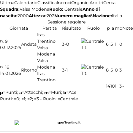
Ultima
Calendario
Classifica
Incroci
Organici
Arbitri
Cerca
Squadra:
Ruolo:
Centrale
Anno di
Valsa Modena
nascita:
2000
Altezza:
202
Numero maglia:
6
Nazione:
Italia
Sessione regolare
Giornata
Partita
Risultato
Ruolo
p
a
m
b
Note
Itas
n.
Trentino
9
3-0
Andata
6
5
1
0
03.12.2025
Tit.
Valsa
Modena
Valsa
n.
Modena
16
3-1
Ritorno
8
5
0
3
14.01.2026
Tit.
Itas
Trentino
14
10
1
3
-
=Punti;
=Attacchi;
=Muri;
=Ace
p
a
m
b
Punti:
=0;
=1;
=2;
=3 - Ruolo:
=Centrale