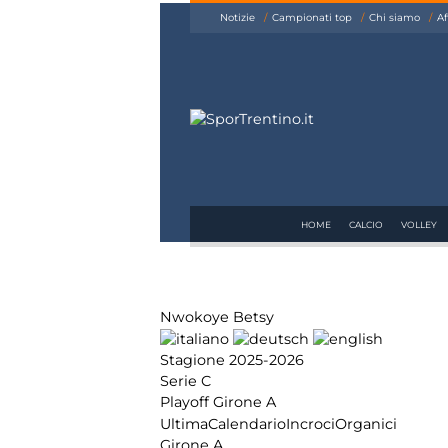
siamo
Notizie
Campionati top
Chi siamo
Af
Affiliazione
Pubblicità
HOME
CALCIO
VOLLEY
Nwokoye Betsy
Stagione 2025-2026
Serie C
Playoff Girone A
Ultima
Calendario
Incroci
Organici
Girone A