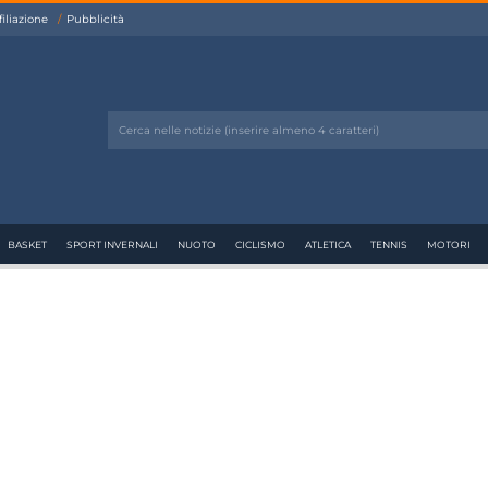
filiazione
Pubblicità
BASKET
SPORT INVERNALI
NUOTO
CICLISMO
ATLETICA
TENNIS
MOTORI