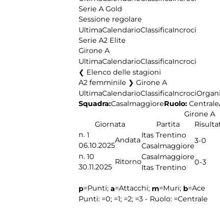
Serie A Gold
Sessione regolare
Ultima
Calendario
Classifica
Incroci
Serie A2 Elite
Girone A
Ultima
Calendario
Classifica
Incroci
Elenco delle stagioni
A2 femminile ❯ Girone A
Ultima
Calendario
Classifica
Incroci
Organi
Squadra:
Ruolo:
Centrale
Casalmaggiore
Girone A
Giornata
Partita
Risulta
n.
1
Itas Trentino
Andata
3-0
06.10.2025
Casalmaggiore
n.
10
Casalmaggiore
Ritorno
0-3
30.11.2025
Itas Trentino
=Punti;
=Attacchi;
=Muri;
=Ace
p
a
m
b
Punti:
=0;
=1;
=2;
=3 - Ruolo:
=Centrale