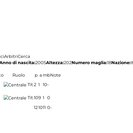
ci
Arbitri
Cerca
Anno di nascita:
2005
Altezza:
202
Numero maglia:
18
Nazione:
I
to
Ruolo
p
a
m
b
Note
Tit.
2
1
10
-
Tit.
10
9
1
0
12
10
11
0
-