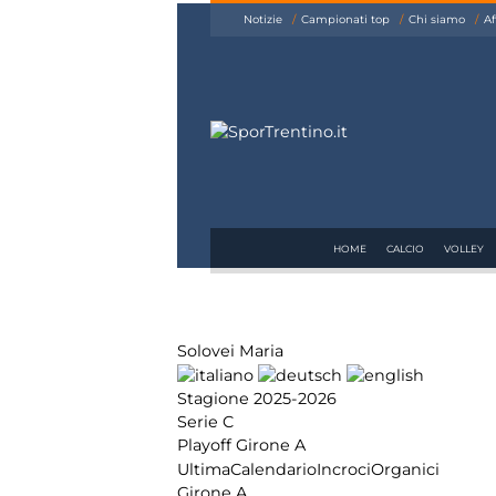
siamo
Notizie
Campionati top
Chi siamo
Af
Affiliazione
Pubblicità
HOME
CALCIO
VOLLEY
Solovei Maria
Stagione 2025-2026
Serie C
Playoff Girone A
Ultima
Calendario
Incroci
Organici
Girone A