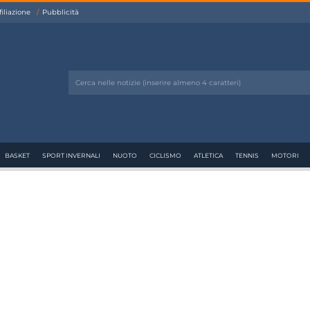
filiazione
Pubblicità
BASKET
SPORT INVERNALI
NUOTO
CICLISMO
ATLETICA
TENNIS
MOTORI