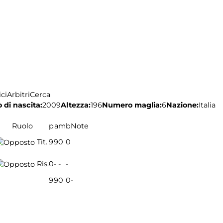
ci
Arbitri
Cerca
 di nascita:
2009
Altezza:
196
Numero maglia:
6
Nazione:
Italia
Ruolo
p
a
m
b
Note
Tit.
9
9
0
0
Ris.
0
-
-
-
9
9
0
0
-