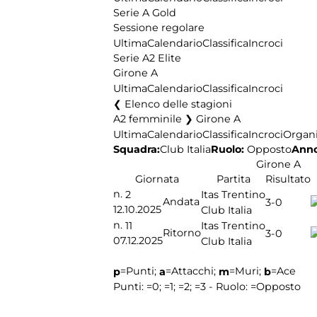
Serie A Gold
Sessione regolare
Ultima
Calendario
Classifica
Incroci
Serie A2 Elite
Girone A
Ultima
Calendario
Classifica
Incroci
Elenco delle stagioni
A2 femminile ❯ Girone A
Ultima
Calendario
Classifica
Incroci
Organi
Squadra:
Ruolo:
Opposto
Anno
Club Italia
Girone A
Giornata
Partita
Risultato
n.
2
Itas Trentino
Andata
3-0
12.10.2025
Club Italia
n.
11
Itas Trentino
Ritorno
3-0
07.12.2025
Club Italia
=Punti;
=Attacchi;
=Muri;
=Ace
p
a
m
b
Punti:
=0;
=1;
=2;
=3 - Ruolo:
=Opposto